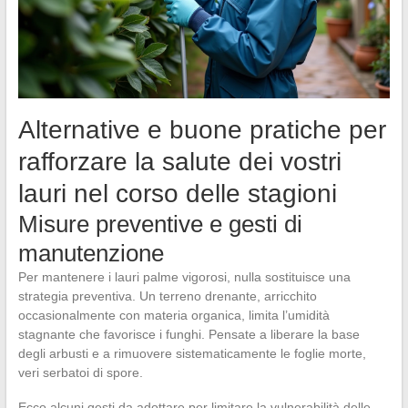
Alternative e buone pratiche per
rafforzare la salute dei vostri
lauri nel corso delle stagioni
Misure preventive e gesti di
manutenzione
Per mantenere i lauri palme vigorosi, nulla sostituisce una
strategia preventiva. Un terreno drenante, arricchito
occasionalmente con materia organica, limita l’umidità
stagnante che favorisce i funghi. Pensate a liberare la base
degli arbusti e a rimuovere sistematicamente le foglie morte,
veri serbatoi di spore.
Ecco alcuni gesti da adottare per limitare la vulnerabilità delle