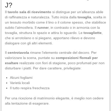
J?
Il
tavolo sala di ricevimento
si distingue per un’alleanza abile
di raffinatezza e naturalezza. Tutto inizia dalla
tovaglia
, scelta in
un tessuto morbido come il lino o il cotone spesso, che stabilisce
subito l’atmosfera. Il
runner
, in contrasto o in armonia con la
tovaglia, struttura lo spazio e attira lo sguardo. Le
tovagliette
,
che si arrotolano o si piegano, apportano rilievo e devono
dialogare con gli altri elementi.
Il
centrotavola
rimane l’elemento centrale del decoro. Per
valorizzare la scena, puntate su
composizioni floreali per
esaltare
realizzate con fiori di stagione, poco profumati per non
disturbare i piatti. Per dare carattere, privilegiate:
Alcuni fogliami
Varietà locali
Il tutto respira freschezza
Per una ricezione di matrimonio elegante, è meglio non cedere
alla tentazione di esagerare.