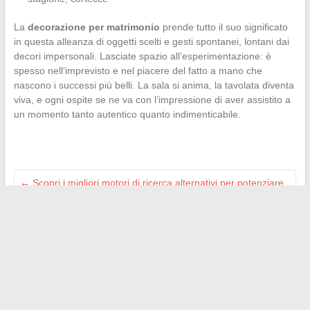
La
decorazione per matrimonio
prende tutto il suo significato
in questa alleanza di oggetti scelti e gesti spontanei, lontani dai
decori impersonali. Lasciate spazio all’esperimentazione: è
spesso nell’imprevisto e nel piacere del fatto a mano che
nascono i successi più belli. La sala si anima, la tavolata diventa
viva, e ogni ospite se ne va con l’impressione di aver assistito a
un momento tanto autentico quanto indimenticabile.
←
Scopri i migliori motori di ricerca alternativi per potenziare
la tua navigazione online
Quando e come trattare le lauri palme con il brodo bordolese
in modo efficace?
→
Search