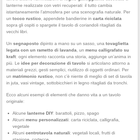
lanterne realizzate con vetri recuperati: il tutto cambia
istantaneamente l’atmosfera per una scenografia naturale. Per
un
tocco rustico
, appendete bandierine in
carta riciclata
sopra gli ospiti o spargete il tavolo di coriandoli ritagliati da
vecchi libri.
Un
segnaposto
dipinto a mano su un sasso, una
tovaglietta
legata con un rametto di lavanda
, un
menu calligrafato su
kraft
: ogni elemento racconta una storia, aggiunge un’anima in
più. Le
idee per decorazione di tavolo
si articolano attorno a
materiali grezzi, gesti semplici, riutilizzo di oggetti ordinari. Per
un
matrimonio rustico
, non c’è niente di meglio di set di tavola
in juta, vasi vintage, sottobicchieri in legno ritagliati da tronchi.
Ecco alcuni esempi di elementi che danno vita a un tavolo
originale:
Alcune
lanterne DIY
: barattoli, pizzo, spago
Alcuni
menu personalizzati
: carta riciclata, calligrafia,
vegetale
Alcuni
centrotavola naturali
: vegetali locali, frutti di
stagione, cortecce