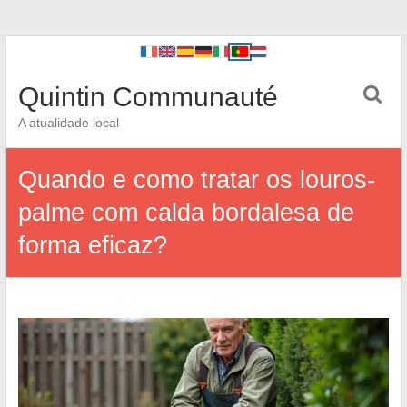
Quintin Communauté
A atualidade local
Quando e como tratar os louros-
palme com calda bordalesa de
forma eficaz?