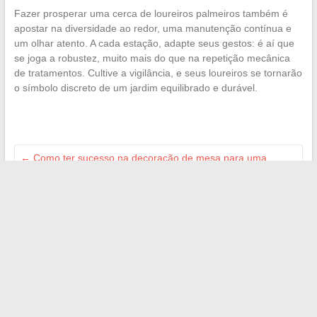
Fazer prosperar uma cerca de loureiros palmeiros também é
apostar na diversidade ao redor, uma manutenção contínua e
um olhar atento. A cada estação, adapte seus gestos: é aí que
se joga a robustez, muito mais do que na repetição mecânica
de tratamentos. Cultive a vigilância, e seus loureiros se tornarão
o símbolo discreto de um jardim equilibrado e durável.
←
Como ter sucesso na decoração de mesa para uma
recepção de casamento elegante e festiva
Qual é a duração ideal de um contrato de aluguel mobiliado
para estudantes em 2024?
→
Search