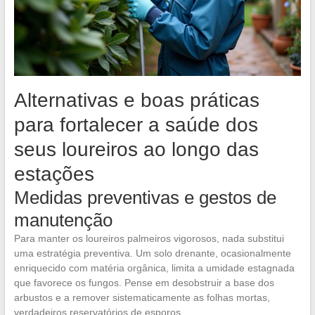
Alternativas e boas práticas
para fortalecer a saúde dos
seus loureiros ao longo das
estações
Medidas preventivas e gestos de
manutenção
Para manter os loureiros palmeiros vigorosos, nada substitui
uma estratégia preventiva. Um solo drenante, ocasionalmente
enriquecido com matéria orgânica, limita a umidade estagnada
que favorece os fungos. Pense em desobstruir a base dos
arbustos e a remover sistematicamente as folhas mortas,
verdadeiros reservatórios de esporos.