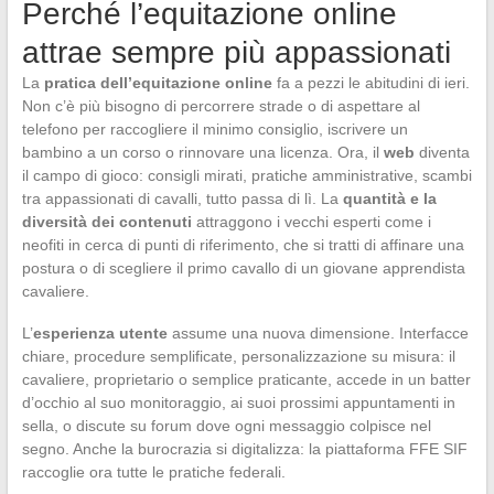
Perché l’equitazione online
attrae sempre più appassionati
La
pratica dell’equitazione online
fa a pezzi le abitudini di ieri.
Non c’è più bisogno di percorrere strade o di aspettare al
telefono per raccogliere il minimo consiglio, iscrivere un
bambino a un corso o rinnovare una licenza. Ora, il
web
diventa
il campo di gioco: consigli mirati, pratiche amministrative, scambi
tra appassionati di cavalli, tutto passa di lì. La
quantità e la
diversità dei contenuti
attraggono i vecchi esperti come i
neofiti in cerca di punti di riferimento, che si tratti di affinare una
postura o di scegliere il primo cavallo di un giovane apprendista
cavaliere.
L’
esperienza utente
assume una nuova dimensione. Interfacce
chiare, procedure semplificate, personalizzazione su misura: il
cavaliere, proprietario o semplice praticante, accede in un batter
d’occhio al suo monitoraggio, ai suoi prossimi appuntamenti in
sella, o discute su forum dove ogni messaggio colpisce nel
segno. Anche la burocrazia si digitalizza: la piattaforma FFE SIF
raccoglie ora tutte le pratiche federali.