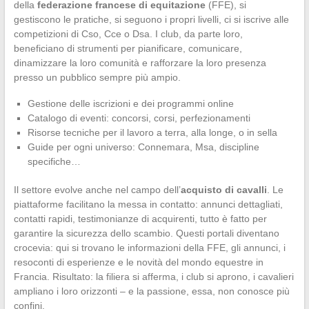
della
federazione francese di equitazione
(FFE), si
gestiscono le pratiche, si seguono i propri livelli, ci si iscrive alle
competizioni di Cso, Cce o Dsa. I club, da parte loro,
beneficiano di strumenti per pianificare, comunicare,
dinamizzare la loro comunità e rafforzare la loro presenza
presso un pubblico sempre più ampio.
Gestione delle iscrizioni e dei programmi online
Catalogo di eventi: concorsi, corsi, perfezionamenti
Risorse tecniche per il lavoro a terra, alla longe, o in sella
Guide per ogni universo: Connemara, Msa, discipline
specifiche…
Il settore evolve anche nel campo dell’
acquisto di cavalli
. Le
piattaforme facilitano la messa in contatto: annunci dettagliati,
contatti rapidi, testimonianze di acquirenti, tutto è fatto per
garantire la sicurezza dello scambio. Questi portali diventano
crocevia: qui si trovano le informazioni della FFE, gli annunci, i
resoconti di esperienze e le novità del mondo equestre in
Francia. Risultato: la filiera si afferma, i club si aprono, i cavalieri
ampliano i loro orizzonti – e la passione, essa, non conosce più
confini.