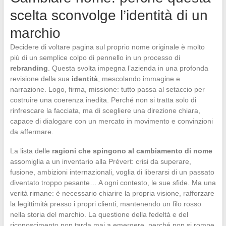
scelta sconvolge l’identità di un
marchio
Decidere di voltare pagina sul proprio nome originale è molto
più di un semplice colpo di pennello in un processo di
rebranding
. Questa svolta impegna l’azienda in una profonda
revisione della sua
identità
, mescolando immagine e
narrazione. Logo, firma, missione: tutto passa al setaccio per
costruire una coerenza inedita. Perché non si tratta solo di
rinfrescare la facciata, ma di scegliere una direzione chiara,
capace di dialogare con un mercato in movimento e convinzioni
da affermare.
La lista delle
ragioni che spingono al cambiamento di nome
assomiglia a un inventario alla Prévert: crisi da superare,
fusione, ambizioni internazionali, voglia di liberarsi di un passato
diventato troppo pesante… A ogni contesto, le sue sfide. Ma una
verità rimane: è necessario chiarire la propria visione, rafforzare
la legittimità presso i propri clienti, mantenendo un filo rosso
nella storia del marchio. La questione della fedeltà e del
riconoscimento non tarda mai a emergere, perché non si rompe