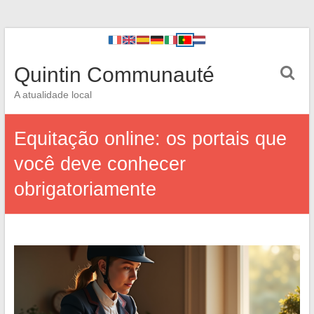
Quintin Communauté
A atualidade local
Equitação online: os portais que
você deve conhecer
obrigatoriamente