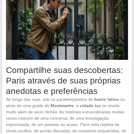
Compartilhe suas descobertas:
Paris através de suas próprias
anedotas e preferências
Ao longo das ruas, sob os paralelepípedos do
bairro latino
ou
atrás de uma grade de
Montmartre
, a
cidade luz
se revela
muito além de seus clichês. As histórias extraordinárias muitas
vezes nascem de uma conversa, de uma investigação
improvisada, de um passeio ao acaso. Paris está repleta de
sinais ocultos, de portas discretas, de mosaicos esquecidos, de