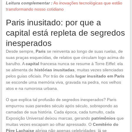
Leitura complementar :
As inovações tecnológicas que estão
transformando nosso cotidiano
Paris inusitado: por que a
capital está repleta de segredos
inesperados
Desde sempre,
Paris
se reinventa ao longo de suas ruelas, de
suas praças esquecidas, de relatos que circulam logo acima do
barulho. A
capital
francesa nunca se resume à Torre Eiffel: ela
se alimenta de
histórias inusitadas
, muitas vezes silenciadas
pelos guias oficiais. Por trás de cada
lugar inusitado em Paris
se esconde uma memória viva, gravada na pedra, nos velhos
atos e na rumorosa urbana.
O que explica tal profusão de segredos inesperados? Paris
empurrou suas paredes século após século, sobrepondo as
camadas de sua história. Cada época, cada tumulto, cada
Exposição Universal deixou marcas, gerando
patrimônios
que
muitas vezes escapam ao olhar apressado. O
Cemitério do
Père Lachaise
abriga não apenas celebridades: lá se