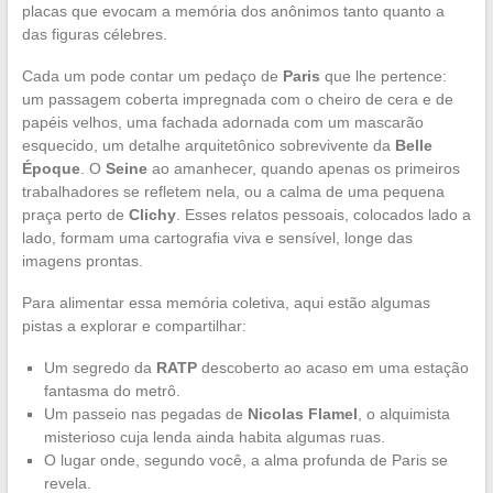
placas que evocam a memória dos anônimos tanto quanto a
das figuras célebres.
Cada um pode contar um pedaço de
Paris
que lhe pertence:
um passagem coberta impregnada com o cheiro de cera e de
papéis velhos, uma fachada adornada com um mascarão
esquecido, um detalhe arquitetônico sobrevivente da
Belle
Époque
. O
Seine
ao amanhecer, quando apenas os primeiros
trabalhadores se refletem nela, ou a calma de uma pequena
praça perto de
Clichy
. Esses relatos pessoais, colocados lado a
lado, formam uma cartografia viva e sensível, longe das
imagens prontas.
Para alimentar essa memória coletiva, aqui estão algumas
pistas a explorar e compartilhar:
Um segredo da
RATP
descoberto ao acaso em uma estação
fantasma do metrô.
Um passeio nas pegadas de
Nicolas Flamel
, o alquimista
misterioso cuja lenda ainda habita algumas ruas.
O lugar onde, segundo você, a alma profunda de Paris se
revela.