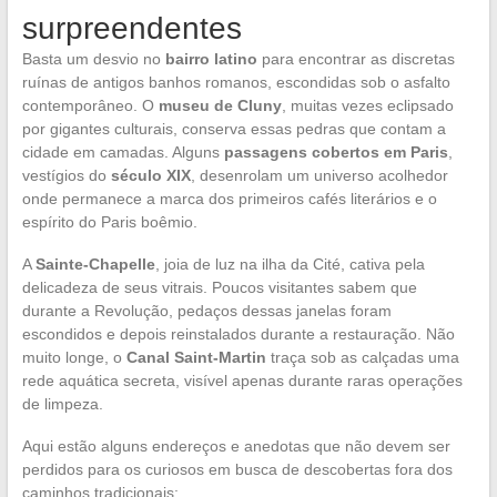
surpreendentes
Basta um desvio no
bairro latino
para encontrar as discretas
ruínas de antigos banhos romanos, escondidas sob o asfalto
contemporâneo. O
museu de Cluny
, muitas vezes eclipsado
por gigantes culturais, conserva essas pedras que contam a
cidade em camadas. Alguns
passagens cobertos em Paris
,
vestígios do
século XIX
, desenrolam um universo acolhedor
onde permanece a marca dos primeiros cafés literários e o
espírito do Paris boêmio.
A
Sainte-Chapelle
, joia de luz na ilha da Cité, cativa pela
delicadeza de seus vitrais. Poucos visitantes sabem que
durante a Revolução, pedaços dessas janelas foram
escondidos e depois reinstalados durante a restauração. Não
muito longe, o
Canal Saint-Martin
traça sob as calçadas uma
rede aquática secreta, visível apenas durante raras operações
de limpeza.
Aqui estão alguns endereços e anedotas que não devem ser
perdidos para os curiosos em busca de descobertas fora dos
caminhos tradicionais: