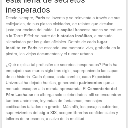
inesperados
Desde siempre,
París
se inventa y se reinventa a través de sus
callejuelas, de sus plazas olvidadas, de relatos que circulan
justo por encima del ruido. La
capital
francesa nunca se reduce
a la Torre Eiffel: se nutre de
historias insólitas
, a menudo
silenciadas por las guías oficiales. Detrás de cada
lugar
insólito en París
se esconde una memoria viva, grabada en la
piedra, los viejos documentos y el rumor urbano.
¿Qué explica tal profusión de secretos inesperados? París ha
empujado sus muros siglo tras siglo, superponiendo las capas
de su historia. Cada época, cada cambio, cada Exposición
Universal ha dejado huellas, generando
patrimonios
que a
menudo escapan a la mirada apresurada. El
Cementerio del
Père Lachaise
no alberga solo celebridades: allí se encuentran
tumbas anónimas, leyendas de fantasmas, mensajes
codificados tallados en granito. Más allá, los pasajes cubiertos,
supervivientes del
siglo XIX
, acogen librerías confidenciales y
talleres de artesanos, a salvo de la multitud.