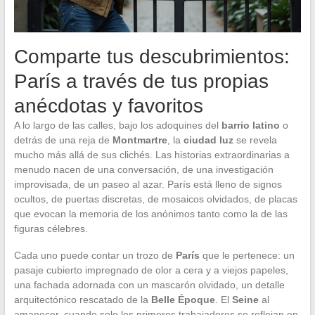
Comparte tus descubrimientos:
París a través de tus propias
anécdotas y favoritos
A lo largo de las calles, bajo los adoquines del
barrio latino
o
detrás de una reja de
Montmartre
, la
ciudad luz
se revela
mucho más allá de sus clichés. Las historias extraordinarias a
menudo nacen de una conversación, de una investigación
improvisada, de un paseo al azar. París está lleno de signos
ocultos, de puertas discretas, de mosaicos olvidados, de placas
que evocan la memoria de los anónimos tanto como la de las
figuras célebres.
Cada uno puede contar un trozo de
París
que le pertenece: un
pasaje cubierto impregnado de olor a cera y a viejos papeles,
una fachada adornada con un mascarón olvidado, un detalle
arquitectónico rescatado de la
Belle Époque
. El
Seine
al
amanecer, cuando solo los primeros trabajadores se reflejan en