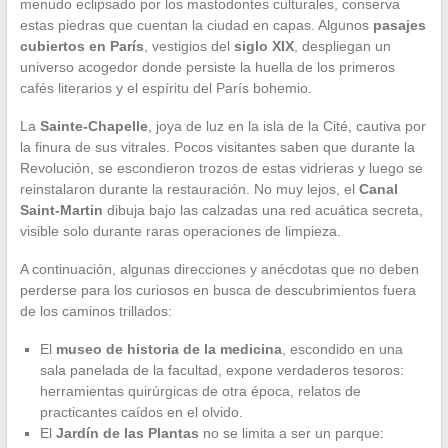
menudo eclipsado por los mastodontes culturales, conserva
estas piedras que cuentan la ciudad en capas. Algunos
pasajes
cubiertos en París
, vestigios del
siglo XIX
, despliegan un
universo acogedor donde persiste la huella de los primeros
cafés literarios y el espíritu del París bohemio.
La
Sainte-Chapelle
, joya de luz en la isla de la Cité, cautiva por
la finura de sus vitrales. Pocos visitantes saben que durante la
Revolución, se escondieron trozos de estas vidrieras y luego se
reinstalaron durante la restauración. No muy lejos, el
Canal
Saint-Martin
dibuja bajo las calzadas una red acuática secreta,
visible solo durante raras operaciones de limpieza.
A continuación, algunas direcciones y anécdotas que no deben
perderse para los curiosos en busca de descubrimientos fuera
de los caminos trillados:
El
museo de historia de la medicina
, escondido en una
sala panelada de la facultad, expone verdaderos tesoros:
herramientas quirúrgicas de otra época, relatos de
practicantes caídos en el olvido.
El
Jardín de las Plantas
no se limita a ser un parque: