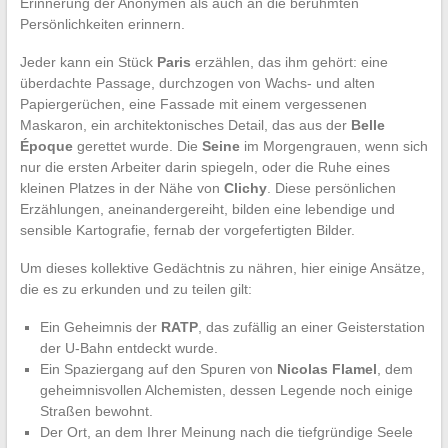
Erinnerung der Anonymen als auch an die berühmten
Persönlichkeiten erinnern.
Jeder kann ein Stück
Paris
erzählen, das ihm gehört: eine
überdachte Passage, durchzogen von Wachs- und alten
Papiergerüchen, eine Fassade mit einem vergessenen
Maskaron, ein architektonisches Detail, das aus der
Belle
Époque
gerettet wurde. Die
Seine
im Morgengrauen, wenn sich
nur die ersten Arbeiter darin spiegeln, oder die Ruhe eines
kleinen Platzes in der Nähe von
Clichy
. Diese persönlichen
Erzählungen, aneinandergereiht, bilden eine lebendige und
sensible Kartografie, fernab der vorgefertigten Bilder.
Um dieses kollektive Gedächtnis zu nähren, hier einige Ansätze,
die es zu erkunden und zu teilen gilt:
Ein Geheimnis der
RATP
, das zufällig an einer Geisterstation
der U-Bahn entdeckt wurde.
Ein Spaziergang auf den Spuren von
Nicolas Flamel
, dem
geheimnisvollen Alchemisten, dessen Legende noch einige
Straßen bewohnt.
Der Ort, an dem Ihrer Meinung nach die tiefgründige Seele