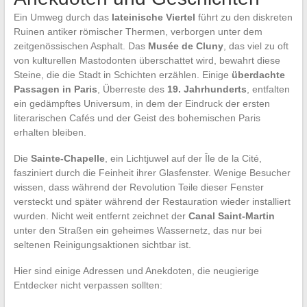
Ein Umweg durch das
lateinische Viertel
führt zu den diskreten
Ruinen antiker römischer Thermen, verborgen unter dem
zeitgenössischen Asphalt. Das
Musée de Cluny
, das viel zu oft
von kulturellen Mastodonten überschattet wird, bewahrt diese
Steine, die die Stadt in Schichten erzählen. Einige
überdachte
Passagen in Paris
, Überreste des
19. Jahrhunderts
, entfalten
ein gedämpftes Universum, in dem der Eindruck der ersten
literarischen Cafés und der Geist des bohemischen Paris
erhalten bleiben.
Die
Sainte-Chapelle
, ein Lichtjuwel auf der Île de la Cité,
fasziniert durch die Feinheit ihrer Glasfenster. Wenige Besucher
wissen, dass während der Revolution Teile dieser Fenster
versteckt und später während der Restauration wieder installiert
wurden. Nicht weit entfernt zeichnet der
Canal Saint-Martin
unter den Straßen ein geheimes Wassernetz, das nur bei
seltenen Reinigungsaktionen sichtbar ist.
Hier sind einige Adressen und Anekdoten, die neugierige
Entdecker nicht verpassen sollten: