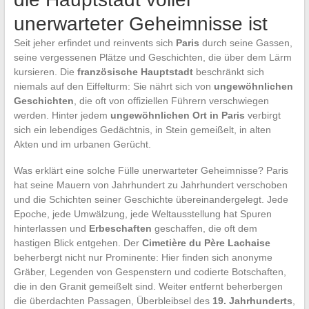
unerwarteter Geheimnisse ist
Seit jeher erfindet und reinvents sich
Paris
durch seine Gassen,
seine vergessenen Plätze und Geschichten, die über dem Lärm
kursieren. Die
französische Hauptstadt
beschränkt sich
niemals auf den Eiffelturm: Sie nährt sich von
ungewöhnlichen
Geschichten
, die oft von offiziellen Führern verschwiegen
werden. Hinter jedem
ungewöhnlichen Ort in Paris
verbirgt
sich ein lebendiges Gedächtnis, in Stein gemeißelt, in alten
Akten und im urbanen Gerücht.
Was erklärt eine solche Fülle unerwarteter Geheimnisse? Paris
hat seine Mauern von Jahrhundert zu Jahrhundert verschoben
und die Schichten seiner Geschichte übereinandergelegt. Jede
Epoche, jede Umwälzung, jede Weltausstellung hat Spuren
hinterlassen und
Erbeschaften
geschaffen, die oft dem
hastigen Blick entgehen. Der
Cimetière du Père Lachaise
beherbergt nicht nur Prominente: Hier finden sich anonyme
Gräber, Legenden von Gespenstern und codierte Botschaften,
die in den Granit gemeißelt sind. Weiter entfernt beherbergen
die überdachten Passagen, Überbleibsel des
19. Jahrhunderts
,