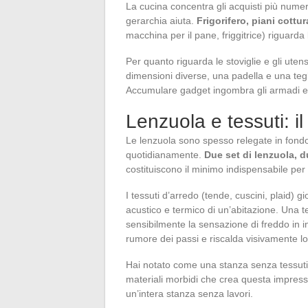
La cucina concentra gli acquisti più nume
gerarchia aiuta.
Frigorifero, piani cottu
macchina per il pane, friggitrice) riguar
Per quanto riguarda le stoviglie e gli uten
dimensioni diverse, una padella e una tegl
Accumulare gadget ingombra gli armadi e c
Lenzuola e tessuti: i
Le lenzuola sono spesso relegate in fondo 
quotidianamente.
Due set di lenzuola, 
costituiscono il minimo indispensabile per
I tessuti d’arredo (tende, cuscini, plaid) 
acustico e termico di un’abitazione. Una t
sensibilmente la sensazione di freddo in i
rumore dei passi e riscalda visivamente lo
Hai notato come una stanza senza tessuti 
materiali morbidi che crea questa impressi
un’intera stanza senza lavori.