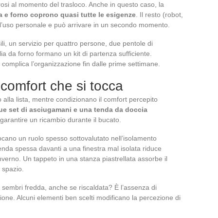
rosi al momento del trasloco. Anche in questo caso, la
ra e forno coprono quasi tutte le esigenze
. Il resto (robot,
da l’uso personale e può arrivare in un secondo momento.
sili, un servizio per quattro persone, due pentole di
ia da forno formano un kit di partenza sufficiente.
omplica l’organizzazione fin dalle prime settimane.
l comfort che si tocca
alla lista, mentre condizionano il comfort percepito
due set di asciugamani e una tenda da doccia
 garantire un ricambio durante il bucato.
giocano un ruolo spesso sottovalutato nell’isolamento
enda spessa davanti a una finestra mal isolata riduce
nverno. Un tappeto in una stanza piastrellata assorbe il
 spazio.
sembri fredda, anche se riscaldata? È l’assenza di
one. Alcuni elementi ben scelti modificano la percezione di