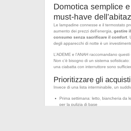
Domotica semplice e g
must-have dell’abita
Le lampadine connesse e il termostato pr
aumento dei prezzi dell’energia,
gestire 
consumo senza sacrificare il comfort
.
degli apparecchi di notte è un investimento
L’ADEME e l’ANAH raccomandano questi dis
Non c’è bisogno di un sistema sofisticato:
una ciabatta con interruttore sono sufficien
Prioritizzare gli acquisti
Invece di una lista interminabile, un suddiv
Prima settimana: letto, biancheria da let
per la pulizia di base
Primo mese: divano, tavolo, archiviazio
Primi tre mesi: elementi di comfort com
ufficio se lavoro da remoto)