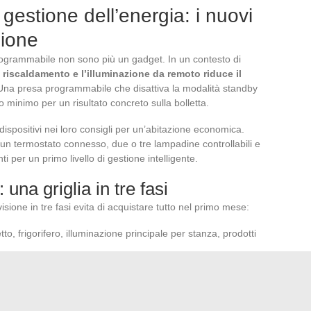
estione dell’energia: i nuovi
zione
ogrammabile non sono più un gadget. In un contesto di
il riscaldamento e l’illuminazione da remoto riduce il
 Una presa programmabile che disattiva la modalità standby
 minimo per un risultato concreto sulla bolletta.
positivi nei loro consigli per un’abitazione economica.
 un termostato connesso, due o tre lampadine controllabili e
ti per un primo livello di gestione intelligente.
: una griglia in tre fasi
isione in tre fasi evita di acquistare tutto nel primo mese:
to, frigorifero, illuminazione principale per stanza, prodotti
ne chiusa, stoviglie e utensili da cucina, tende
plementari (tappeti, cuscini, domotica semplice, mobili da