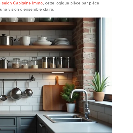
s selon Capitaine Immo
, cette logique pièce par pièce
 une vision d’ensemble claire.