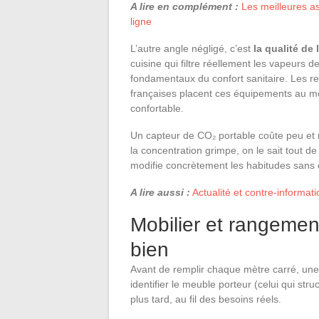
A lire en complément :
Les meilleures a
ligne
L’autre angle négligé, c’est
la qualité de l
cuisine qui filtre réellement les vapeurs d
fondamentaux du confort sanitaire. Les r
françaises placent ces équipements au mê
confortable.
Un capteur de CO₂ portable coûte peu et 
la concentration grimpe, on le sait tout de s
modifie concrètement les habitudes sans e
A lire aussi :
Actualité et contre-informa
Mobilier et rangement
bien
Avant de remplir chaque mètre carré, une g
identifier le meuble porteur (celui qui str
plus tard, au fil des besoins réels.