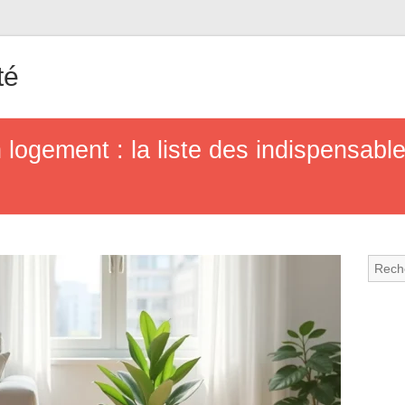
té
ogement : la liste des indispensables