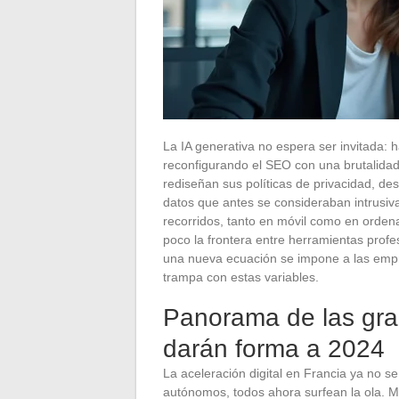
La IA generativa no espera ser invitada:
reconfigurando el SEO con una brutalidad 
rediseñan sus políticas de privacidad, des
datos que antes se consideraban intrusi
recorridos, tanto en móvil como en orden
poco la frontera entre herramientas prof
una nueva ecuación se impone a las empre
trampa con estas variables.
Panorama de las gra
darán forma a 2024
La aceleración digital en Francia ya no se
autónomos, todos ahora surfean la ola. M