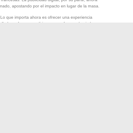
afinado, apostando por el impacto en lugar de la masa.
e. Lo que importa ahora es ofrecer una experiencia
rolladores franceses dirigen sus esfuerzos hacia la
digital. París o Lille, la toma de conciencia ecológica
tios despojados de lo superfluo, reducción de emisiones,
bre la cantidad, en todo el ecosistema digital.
gital avanzan como funámbulos en un mercado cambiante:
a promesa está ahí: cada innovación empuja los límites, y
xplorados por conquistar.
va la crítica y el análisis cultural hoy en día
elegir zapatos resistentes para un uso intensivo diario
→