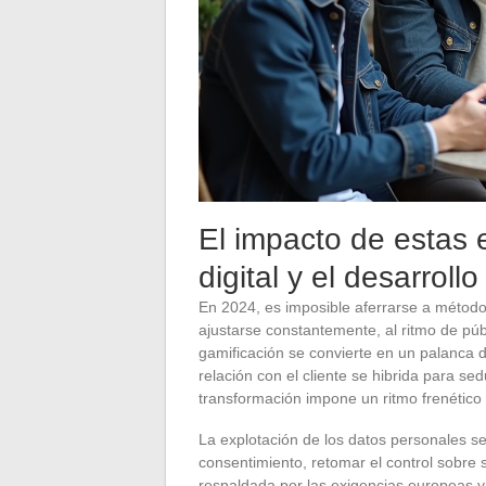
El impacto de estas 
digital y el desarrol
En 2024, es imposible aferrarse a métodos
ajustarse constantemente, al ritmo de pú
gamificación se convierte en un palanca de
relación con el cliente se hibrida para sed
transformación impone un ritmo frenético
La explotación de los datos personales se 
consentimiento, retomar el control sobre 
respaldada por las exigencias europeas y f