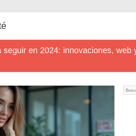
té
a seguir en 2024: innovaciones, web y