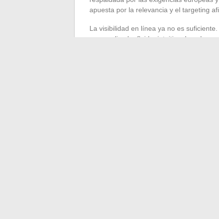
apuesta por la relevancia y el targeting 
La visibilidad en línea ya no es suficient
personalizada, fluida, intuitiva. Los desar
accesibilidad, el eco-diseño, la sobriedad 
infunde a los equipos y se materializa: si
contenidos duraderos. La calidad prima so
Nada está fijo. Los profesionales del di
hay que anticipar, reaccionar, inventar. L
2024 ya promete su lote de territorios ine
←
Descubre cómo Point Contre Point renue
Cómo 