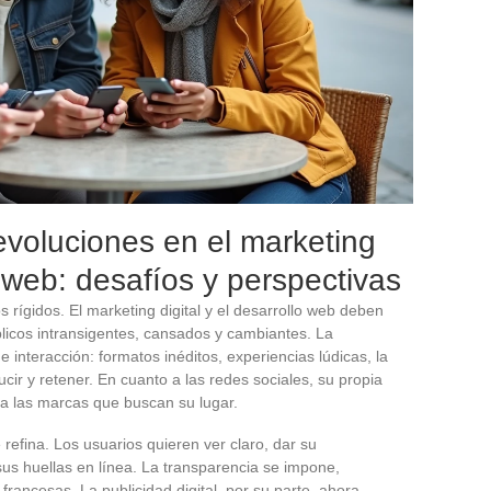
evoluciones en el marketing
lo web: desafíos y perspectivas
 rígidos. El marketing digital y el desarrollo web deben
blicos intransigentes, cansados y cambiantes. La
 interacción: formatos inéditos, experiencias lúdicas, la
ucir y retener. En cuanto a las redes sociales, su propia
 a las marcas que buscan su lugar.
refina. Los usuarios quieren ver claro, dar su
sus huellas en línea. La transparencia se impone,
rancesas. La publicidad digital, por su parte, ahora