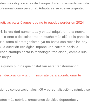
dades más digitalizadas de Europa. Este movimiento sacude
rofesional como personal. Adaptarse se vuelve urgente,
 noticias para jóvenes que no te puedes perder en 2024
24: la realidad aumentada y virtual adquieren una nueva
el cliente o del colaborador, mucho más allá de la pantalla
arte, toma el protagonismo: ya no basta con recopilar, hay
o, la cuestión ecológica impone una carrera hacia la
esde startups hasta la tecnología tradicional, cambia sus
o mejor.
 algunos puntos que cristalizan esta transformación:
 decoración y jardín: inspírate para acondicionar tu
aciones conversacionales, XR y personalización dinámica se
datos más sobrios, creaciones de sitios depuradas y