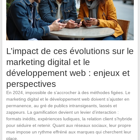
L’impact de ces évolutions sur le
marketing digital et le
développement web : enjeux et
perspectives
En 2024, impossible de s’accrocher à des méthodes figées. Le
marketing digital et le développement web doivent s’ajuster en
permanence, au gré de publics intransigeants, lassés et
zappeurs. La gamification devient un levier d’interaction :
formats inédits, expériences ludiques, la relation client s’hybride
pour séduire et retenir. Quant aux réseaux sociaux, leur propre
mue impose un rythme effréné aux marques qui cherchent leur
place.