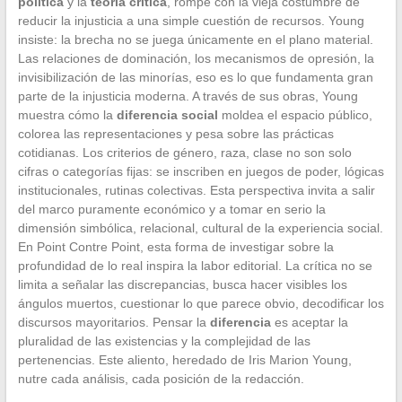
política
y la
teoría crítica
, rompe con la vieja costumbre de
reducir la injusticia a una simple cuestión de recursos. Young
insiste: la brecha no se juega únicamente en el plano material.
Las relaciones de dominación, los mecanismos de opresión, la
invisibilización de las minorías, eso es lo que fundamenta gran
parte de la injusticia moderna. A través de sus obras, Young
muestra cómo la
diferencia social
moldea el espacio público,
colorea las representaciones y pesa sobre las prácticas
cotidianas. Los criterios de género, raza, clase no son solo
cifras o categorías fijas: se inscriben en juegos de poder, lógicas
institucionales, rutinas colectivas. Esta perspectiva invita a salir
del marco puramente económico y a tomar en serio la
dimensión simbólica, relacional, cultural de la experiencia social.
En Point Contre Point, esta forma de investigar sobre la
profundidad de lo real inspira la labor editorial. La crítica no se
limita a señalar las discrepancias, busca hacer visibles los
ángulos muertos, cuestionar lo que parece obvio, decodificar los
discursos mayoritarios. Pensar la
diferencia
es aceptar la
pluralidad de las existencias y la complejidad de las
pertenencias. Este aliento, heredado de Iris Marion Young,
nutre cada análisis, cada posición de la redacción.