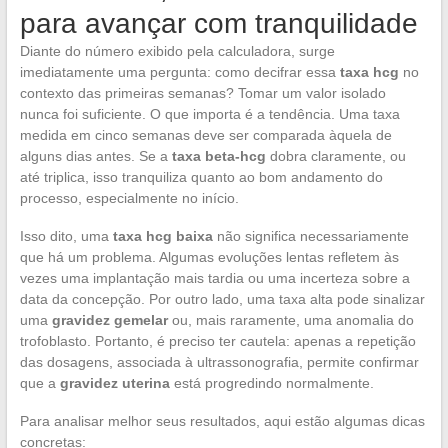
para avançar com tranquilidade
Diante do número exibido pela calculadora, surge
imediatamente uma pergunta: como decifrar essa
taxa hcg
no
contexto das primeiras semanas? Tomar um valor isolado
nunca foi suficiente. O que importa é a tendência. Uma taxa
medida em cinco semanas deve ser comparada àquela de
alguns dias antes. Se a
taxa beta-hcg
dobra claramente, ou
até triplica, isso tranquiliza quanto ao bom andamento do
processo, especialmente no início.
Isso dito, uma
taxa hcg baixa
não significa necessariamente
que há um problema. Algumas evoluções lentas refletem às
vezes uma implantação mais tardia ou uma incerteza sobre a
data da concepção. Por outro lado, uma taxa alta pode sinalizar
uma
gravidez gemelar
ou, mais raramente, uma anomalia do
trofoblasto. Portanto, é preciso ter cautela: apenas a repetição
das dosagens, associada à ultrassonografia, permite confirmar
que a
gravidez uterina
está progredindo normalmente.
Para analisar melhor seus resultados, aqui estão algumas dicas
concretas: