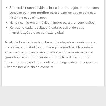
Se persistir uma dúvida sobre a interpretação, marque uma
consulta com
seu médico
para cruzar os dados com sua
história e seus sintomas.
Nunca confie em um único número para tirar conclusões.
Relacione cada resultado à data possível de suas
menstruações
e ao contexto global.
A calculadora da taxa hcg, bem utilizada, abre caminho para
trocas mais construtivas com a equipe médica. Ela ajuda a
antecipar perguntas, a viver melhor a primeira
semana de
gravidez
e a se apropriar dos parâmetros desse período
crucial. Porque, no fundo, entender a lógica dos números é já
viver melhor o início da aventura.
←
Como escolher sapatos robustos para uso intenso diário
Descubra os melhores motores de busca alternativos para
impulsionar sua navegação online
→