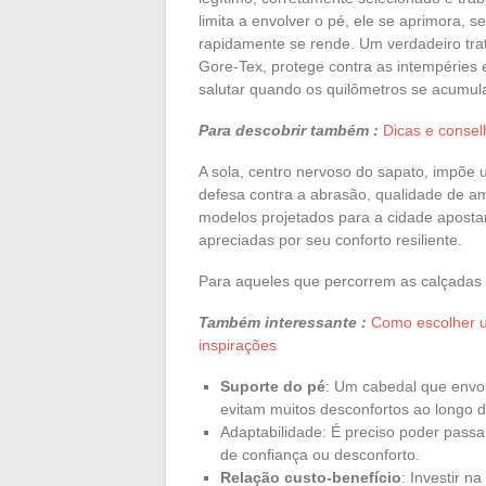
limita a envolver o pé, ele se aprimora, s
rapidamente se rende. Um verdadeiro t
Gore-Tex, protege contra as intempéries
salutar quando os quilômetros se acumul
Para descobrir também :
Dicas e consel
A sola, centro nervoso do sapato, impõe
defesa contra a abrasão, qualidade de a
modelos projetados para a cidade aposta
apreciadas por seu conforto resiliente.
Para aqueles que percorrem as calçadas c
Também interessante :
Como escolher u
inspirações
Suporte do pé
: Um cabedal que envo
evitam muitos desconfortos ao longo 
Adaptabilidade: É preciso poder passa
de confiança ou desconforto.
Relação custo-benefício
: Investir n