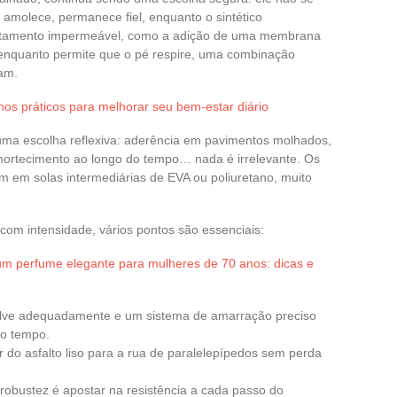
e amolece, permanece fiel, enquanto o sintético
ratamento impermeável, como a adição de uma membrana
 enquanto permite que o pé respire, uma combinação
am.
hos práticos para melhorar seu bem-estar diário
 uma escolha reflexiva: aderência em pavimentos molhados,
mortecimento ao longo do tempo… nada é irrelevante. Os
m em solas intermediárias de EVA ou poliuretano, muito
om intensidade, vários pontos são essenciais:
m perfume elegante para mulheres de 70 anos: dicas e
lve adequadamente e um sistema de amarração preciso
do tempo.
r do asfalto liso para a rua de paralelepípedos sem perda
a robustez é apostar na resistência a cada passo do