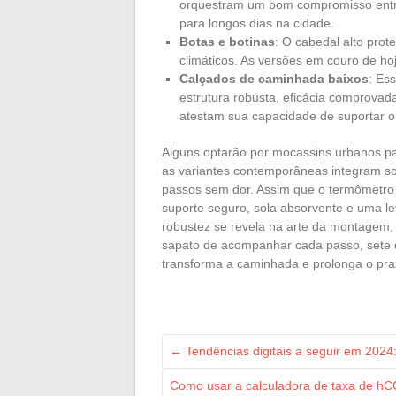
orquestram um bom compromisso entre
para longos dias na cidade.
Botas e botinas
: O cabedal alto prot
climáticos. As versões em couro de ho
Calçados de caminhada baixos
: Es
estrutura robusta, eficácia comprovada
atestam sua capacidade de suportar o 
Alguns optarão por mocassins urbanos par
as variantes contemporâneas integram sol
passos sem dor. Assim que o termômetro 
suporte seguro, sola absorvente e uma le
robustez se revela na arte da montagem,
sapato de acompanhar cada passo, sete d
transforma a caminhada e prolonga o pra
←
Tendências digitais a seguir em 2024:
Como usar a calculadora de taxa de hC