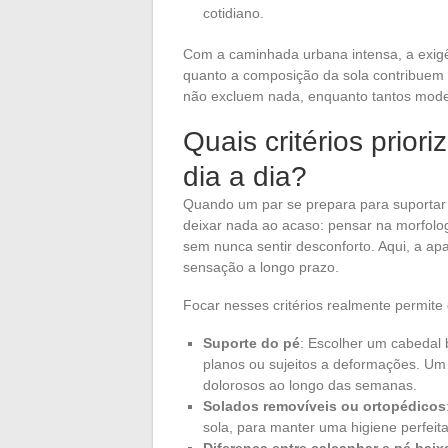
cotidiano.
Com a caminhada urbana intensa, a exigên
quanto a composição da sola contribuem 
não excluem nada, enquanto tantos model
Quais critérios prior
dia a dia?
Quando um par se prepara para suportar 
deixar nada ao acaso: pensar na morfolo
sem nunca sentir desconforto. Aqui, a apa
sensação a longo prazo.
Focar nesses critérios realmente permite 
Suporte do pé
: Escolher um cabedal 
planos ou sujeitos a deformações. Um
dolorosos ao longo das semanas.
Solados removíveis ou ortopédicos
sola, para manter uma higiene perfeita
Diferença entre calcanhar e pé baix