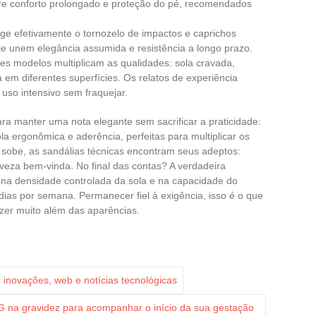
 conforto prolongado e proteção do pé, recomendados
ege efetivamente o tornozelo de impactos e caprichos
je unem elegância assumida e resistência a longo prazo.
ses modelos multiplicam as qualidades: sola cravada,
 em diferentes superfícies. Os relatos de experiência
uso intensivo sem fraquejar.
a manter uma nota elegante sem sacrificar a praticidade:
a ergonômica e aderência, perfeitas para multiplicar os
sobe, as sandálias técnicas encontram seus adeptos:
veza bem-vinda. No final das contas? A verdadeira
 na densidade controlada da sola e na capacidade do
ias por semana. Permanecer fiel à exigência, isso é o que
zer muito além das aparências.
 inovações, web e notícias tecnológicas
G na gravidez para acompanhar o início da sua gestação