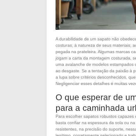
A durabilidade de um sapato não obedece 
costuras, à natureza de seus materiais, 
pegada na prateleira. Algumas marcas ca
jogam a carta da montagem costurada, se
uma avalanche de modelos estampados co
ao desgaste. Se a tentação da paixão à pr
a lupa sobre critérios desconhecidos, qu
Negligenciar esses detalhes é muitas vez
O que esperar de um
para a caminhada u
Para escolher sapatos robustos capazes de
basta confiar na espessura da sola ou na 
resistentes, na precisão do suporte, nes
legítimo, corretamente selecionado e tra