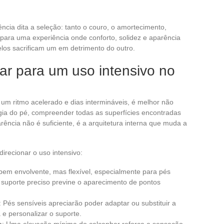
cia dita a seleção: tanto o couro, o amortecimento,
para uma experiência onde conforto, solidez e aparência
os sacrificam um em detrimento do outro.
izar para um uso intensivo no
um ritmo acelerado e dias intermináveis, é melhor não
gia do pé, compreender todas as superfícies encontradas
rência não é suficiente, é a arquitetura interna que muda a
direcionar o uso intensivo:
bem envolvente, mas flexível, especialmente para pés
 suporte preciso previne o aparecimento de pontos
: Pés sensíveis apreciarão poder adaptar ou substituir a
 e personalizar o suporte.
a
: Uma elevação mínima do calcanhar reforça a sensação