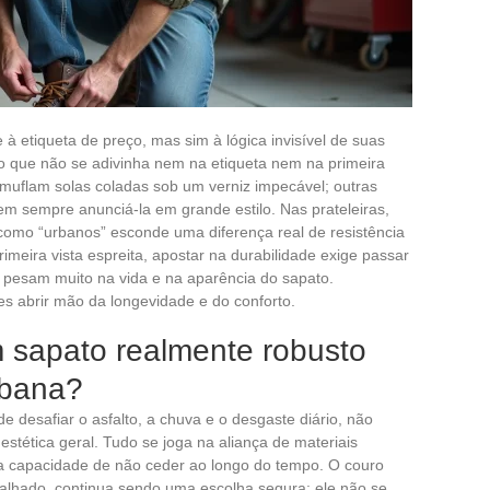
à etiqueta de preço, mas sim à lógica invisível de suas
ao que não se adivinha nem na etiqueta nem na primeira
muflam solas coladas sob um verniz impecável; outras
m sempre anunciá-la em grande estilo. Nas prateleiras,
mo “urbanos” esconde uma diferença real de resistência
imeira vista espreita, apostar na durabilidade exige passar
e pesam muito na vida e na aparência do sapato.
es abrir mão da longevidade e do conforto.
 sapato realmente robusto
rbana?
 desafiar o asfalto, a chuva e o desgaste diário, não
estética geral. Tudo se joga na aliança de materiais
sa capacidade de não ceder ao longo do tempo. O couro
balhado, continua sendo uma escolha segura: ele não se