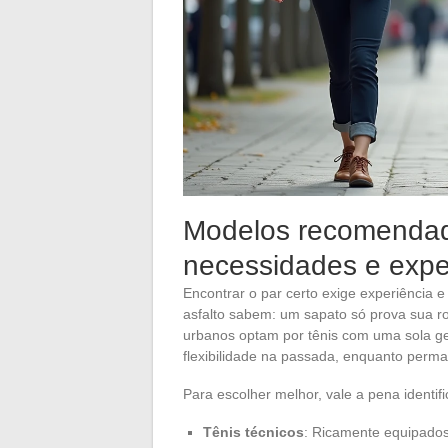
Modelos recomendad
necessidades e expe
Encontrar o par certo exige experiência 
asfalto sabem: um sapato só prova sua r
urbanos optam por tênis com uma sola g
flexibilidade na passada, enquanto perm
Para escolher melhor, vale a pena identif
Tênis técnicos
: Ricamente equipados 