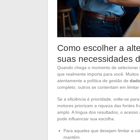
Como escolher a alt
suas necessidades 
Quando chega o momento de selecionar
que realmente importa para você. Muito
atentamente a política de gestão de
dado
completo, outros se contentam em limitar 
Se a eficiência é prioridade, volte-se par
motores priorizam a riqueza das fontes f
amplo. A língua dos resultados, o acesso 
pode influenciar sua escolha.
Para aqueles que desejam limitar a co
mantêm.