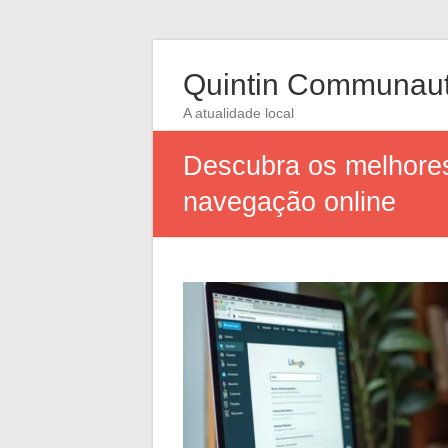
Quintin Communau
A atualidade local
Descubra os melhores
navegação online