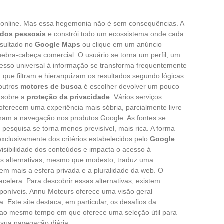
a online. Mas essa hegemonia não é sem consequências. A
dos pessoais
e constrói todo um ecossistema onde cada
nsultado no
Google Maps
ou clique em um anúncio
ebra-cabeça comercial. O usuário se torna um perfil, um
sso universal à informação se transforma frequentemente
que filtram e hierarquizam os resultados segundo lógicas
 outros
motores de busca
é escolher devolver um pouco
 sobre a
proteção da privacidade
. Vários serviços
 oferecem uma experiência mais sóbria, parcialmente livre
ionam a navegação nos produtos Google. As fontes se
 pesquisa se torna menos previsível, mais rica. A forma
clusivamente dos critérios estabelecidos pelo
Google
visibilidade dos conteúdos e impacta o acesso à
as alternativas, mesmo que modesto, traduz uma
tem mais a esfera privada e a pluralidade da web. O
elera. Para descobrir essas alternativas, existem
poníveis. Annu Moteurs oferece uma visão geral
Este site destaca, em particular, os desafios da
s, ao mesmo tempo em que oferece uma seleção útil para
sua navegação diária.