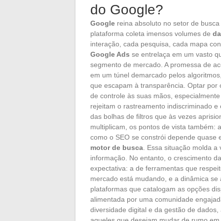
do Google?
Google
reina absoluto no setor de busc
plataforma coleta imensos volumes de
da
interação, cada pesquisa, cada mapa co
Google Ads
se entrelaça em um vasto qu
segmento de mercado. A promessa de ace
em um túnel demarcado pelos algoritmos, 
que escapam à transparência. Optar por
de controle às suas mãos, especialmente
rejeitam o rastreamento indiscriminado e
das bolhas de filtros que às vezes apris
multiplicam, os pontos de vista também: a
como o SEO se constrói depende quase ex
motor de busca
. Essa situação molda a 
informação. No entanto, o crescimento d
expectativa: a de ferramentas que respei
mercado está mudando, e a dinâmica se ac
plataformas que catalogam as opções dis
alimentada por uma comunidade engajada. 
diversidade digital e da gestão de dado
aqueles que desejam mudar de rumo em 