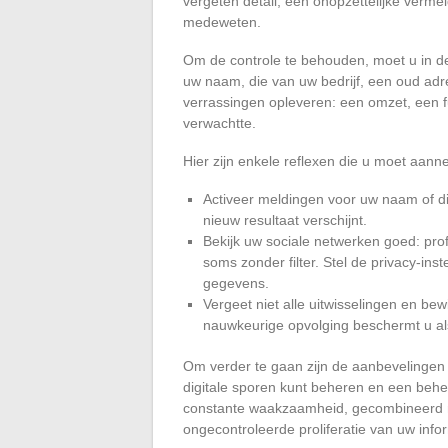
vergeten detail, een onopzettelijke verm
medeweten.
Om de controle te behouden, moet u in 
uw naam, die van uw bedrijf, een oud ad
verrassingen opleveren: een omzet, een fun
verwachtte.
Hier zijn enkele reflexen die u moet aanne
Activeer meldingen voor uw naam of d
nieuw resultaat verschijnt.
Bekijk uw sociale netwerken goed: pro
soms zonder filter. Stel de privacy-ins
gegevens.
Vergeet niet alle uitwisselingen en b
nauwkeurige opvolging beschermt u al
Om verder te gaan zijn de aanbevelingen 
digitale sporen kunt beheren en een behe
constante waakzaamheid, gecombineerd m
ongecontroleerde proliferatie van uw info