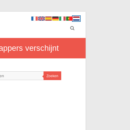
appers verschijnt
Zoeken