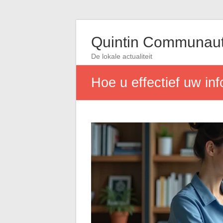
Quintin Communau
De lokale actualiteit
Hoe u effectief uw in