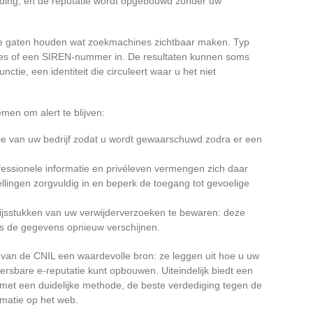
elding, en de reputatie wordt opgebouwd zonder uw
de gaten houden wat zoekmachines zichtbaar maken. Typ
res of een SIREN-nummer in. De resultaten kunnen soms
ctie, een identiteit die circuleert waar u het niet
men om alert te blijven:
ie van uw bedrijf zodat u wordt gewaarschuwd zodra er een
fessionele informatie en privéleven vermengen zich daar
tellingen zorgvuldig in en beperk de toegang tot gevoelige
ewijsstukken van uw verwijderverzoeken te bewaren: deze
s de gegevens opnieuw verschijnen.
van de CNIL een waardevolle bron: ze leggen uit hoe u uw
ersbare e-reputatie kunt opbouwen. Uiteindelijk biedt een
et een duidelijke methode, de beste verdediging tegen de
rmatie op het web.