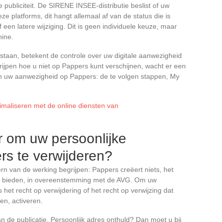
e publiciteit. De SIRENE INSEE-distributie beslist of uw
ze platforms, dit hangt allemaal af van de status die is
f een latere wijziging. Dit is geen individuele keuze, maar
hine.
aan, betekent de controle over uw digitale aanwezigheid
ijpen hoe u niet op Pappers kunt verschijnen, wacht er een
van uw aanwezigheid op Pappers: de te volgen stappen, My
imaliseren met de online diensten van
r om uw persoonlijke
s te verwijderen?
ern van de werking begrijpen: Pappers creëert niets, het
em bieden, in overeenstemming met de AVG. Om uw
het recht op verwijdering of het recht op verwijzing dat
en, activeren.
an de publicatie. Persoonlijk adres onthuld? Dan moet u bij