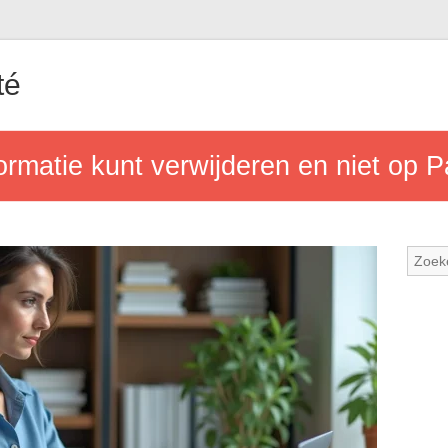
té
formatie kunt verwijderen en niet op P