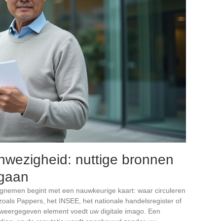
nwezigheid: nuttige bronnen
 gaan
ugnemen begint met een nauwkeurige kaart: waar circuleren
oals Pappers, het INSEE, het nationale handelsregister of
ke weergegeven element voedt uw digitale imago. Een