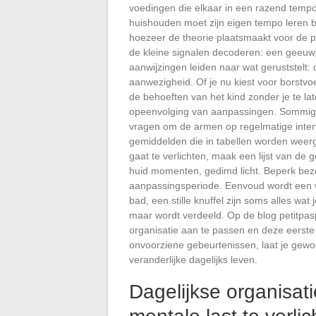
voedingen die elkaar in een razend temp
huishouden moet zijn eigen tempo leren b
hoezeer de theorie plaatsmaakt voor de p
de kleine signalen decoderen: een geeuw,
aanwijzingen leiden naar wat geruststelt:
aanwezigheid. Of je nu kiest voor borstvoed
de behoeften van het kind zonder je te lat
opeenvolging van aanpassingen. Sommige
vragen om de armen op regelmatige interva
gemiddelden die in tabellen worden weer
gaat te verlichten, maak een lijst van de 
huid momenten, gedimd licht. Beperk bezoe
aanpassingsperiode. Eenvoud wordt een w
bad, een stille knuffel zijn soms alles wat
maar wordt verdeeld. Op de blog petitpas
organisatie aan te passen en deze eerst
onvoorziene gebeurtenissen, laat je gewo
veranderlijke dagelijks leven.
Dagelijkse organisati