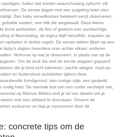
o opvolgen, huilen dat zonder waarschuwing opkomt: elk
eheersen. De eerste dagen met een zuigeling laten zien
raktijk. Een baby verwelkomen betekent eerst observeren,
 gebalde vuisten, een blik die wegdwaalt. Deze kleine
 de borst aanbieden, de fles of gewoon een aandachtige
ing of flesvoeding, de logica blijft hetzelfde: inspelen op
en opsluiten in strikte regels. De eerste weken lijken op een
 baby’s slapen meerdere uren achter elkaar, anderen
llen. Vertrouw op wat je observeert, in plaats van op de
gegeven. Om de druk die met de eerste stappen gepaard
gebaren die je kind echt kalmeren: zachte wiegen, huid-op-
ken en buitenshuis activiteiten tijdens deze
aardevolle bondgenoot: een rustige uitje, een gedeeld
 je nodig hebt. De mentale last van een ouder verdwijnt niet,
parental op Maman Bébés vind je tal van ideeën om je
e weken met een afstand te doorstaan. Omarm de
onten evolueren en laat je meevoeren door dit
e: concrete tips om de