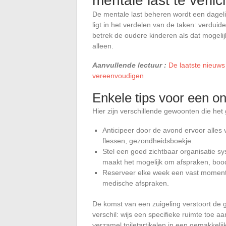
mentale last te verli
De mentale last beheren wordt een dagelij
ligt in het verdelen van de taken: verduid
betrek de oudere kinderen als dat mogeli
alleen.
Aanvullende lectuur :
De laatste nieuws 
vereenvoudigen
Enkele tips voor een on
Hier zijn verschillende gewoonten die het
Anticipeer door de avond ervoor alles v
flessen, gezondheidsboekje.
Stel een goed zichtbaar organisatie sys
maakt het mogelijk om afspraken, boo
Reserveer elke week een vast moment
medische afspraken.
De komst van een zuigeling verstoort de
verschil: wijs een specifieke ruimte toe a
verzamel toiletartikelen in een gemakkel