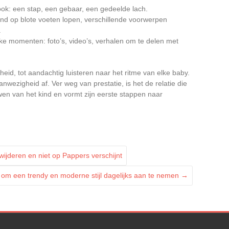
ook: een stap, een gebaar, een gedeelde lach.
ind op blote voeten lopen, verschillende voorwerpen
.
e momenten: foto’s, video’s, verhalen om te delen met
heid, tot aandachtig luisteren naar het ritme van elke baby.
nwezigheid af. Ver weg van prestatie, is het de relatie die
wen van het kind en vormt zijn eerste stappen naar
wijderen en niet op Pappers verschijnt
s om een trendy en moderne stijl dagelijks aan te nemen
→