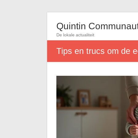
Quintin Communau
De lokale actualiteit
Tips en trucs om de e