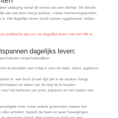
chten
kse uitdaging vanaf de komst van een kleintje. De sleutel
elijk wie wat doet met je partner, creëer herkenningspunten,
jk is. Het dagelijks leven wordt samen opgebouwd, zelden
en praktische tips om uw dagelijks leven met één klik te
tspannen dagelijks leven:
 gezinsleven vergemakkelijken:
oor te bereiden wat nuttig is voor de baby: luiers, pyjama’s,
teem in: een bord of een lijst die in de keuken hangt,
dschappen en taken van de dag bij te houden.
 voor het beheren van post, papieren en het maken van
 gevestigde orde, maar enkele gewoonten maken het
an elke activiteit, beperk de heen en weer bewegingen,
ijk te vervoeren mand. Het vragen om hulp van een