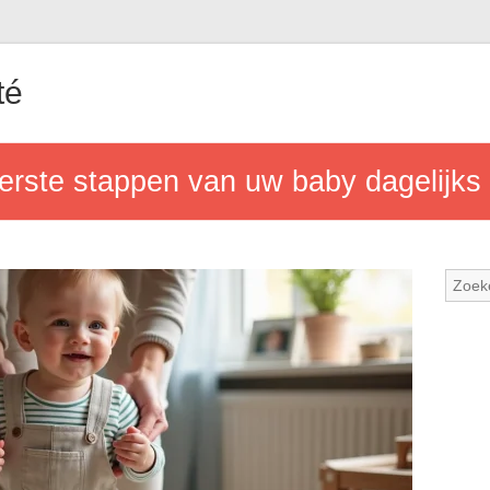
té
erste stappen van uw baby dagelijks