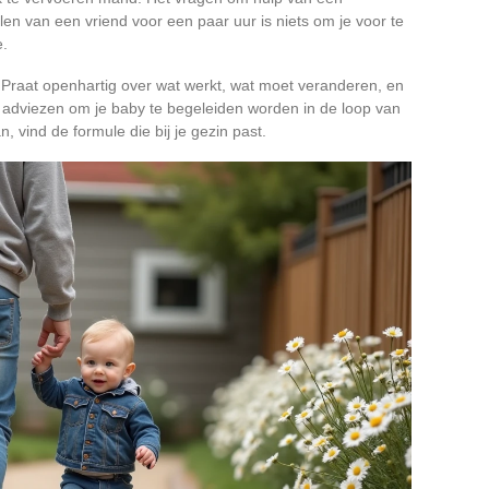
len van een vriend voor een paar uur is niets om je voor te
e.
l. Praat openhartig over wat werkt, wat moet veranderen, en
e adviezen om je baby te begeleiden worden in de loop van
 vind de formule die bij je gezin past.