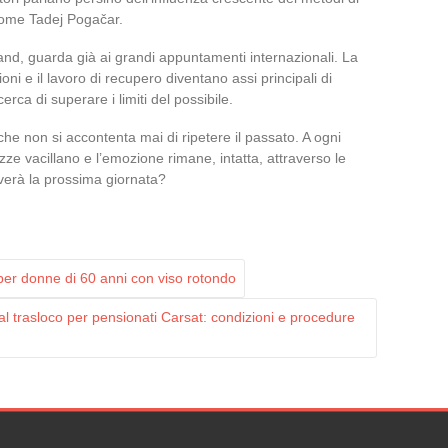
 come Tadej Pogačar.
nd, guarda già ai grandi appuntamenti internazionali. La
oni e il lavoro di recupero diventano assi principali di
rca di superare i limiti del possibile.
he non si accontenta mai di ripetere il passato. A ogni
ze vacillano e l’emozione rimane, intatta, attraverso le
rverà la prossima giornata?
per donne di 60 anni con viso rotondo
 al trasloco per pensionati Carsat: condizioni e procedure