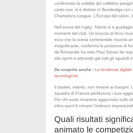
confermato la solidità del collettivo pari
canto suo, si è distinto in Bundesliga con
Champions League. L’Europa del calcio, d
Nell’arena del rugby, Tolone si è guadagn
momenti del club. Un braccio di ferro mus
ecco che la scena continentale risuona an
insignificante, conferma la posizione di for
de Romandie ha visto Paul Seixas far esp
allo sprint e attirando già tutti gli sguardi
Da scoprire anche :
Le tendenze digitali
tecnologiche
Il basket, intanto, non rimane ai margini. 
squadra di Francia perfeziona i suoi aggius
Per chi vuole rimanere aggiornato sulle ultim
infos-sport.fr rimane l’indirizzo imprescindi
Quali risultati signif
animato le competizi