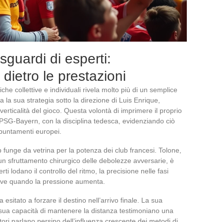
 sguardi di esperti:
dietro le prestazioni
he collettive e individuali rivela molto più di un semplice
na la sua strategia sotto la direzione di Luis Enrique,
verticalità del gioco. Questa volontà di imprimere il proprio
 PSG-Bayern, con la disciplina tedesca, evidenziando ciò
ppuntamenti europei.
 funge da vetrina per la potenza dei club francesi. Tolone,
 un sfruttamento chirurgico delle debolezze avversarie, è
ti lodano il controllo del ritmo, la precisione nelle fasi
cisive quando la pressione aumenta.
sitato a forzare il destino nell’arrivo finale. La sua
a sua capacità di mantenere la distanza testimoniano una
tori parlano persino dell’influenza crescente dei metodi di