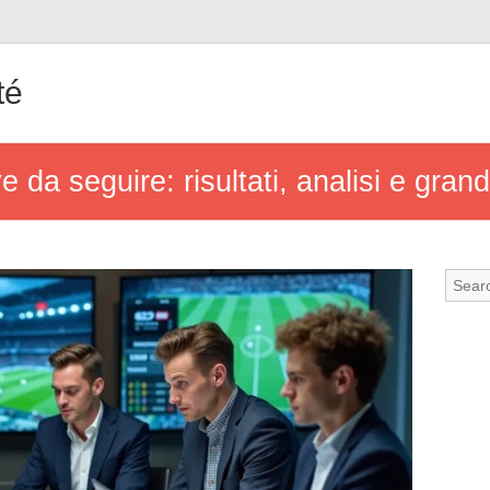
té
ve da seguire: risultati, analisi e gra