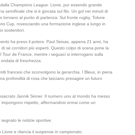
ti dalla Champions League: Lione, pur essendo grande
na semifinale che si è giocata sul filo. Un gol nei minuti di
s tornano al punto di partenza. Sul fronte rugby, Tolone
ons Cup, rovesciando una formazione inglese a lungo in
i sostenitori.
ventù ha preso il potere. Paul Seixas, appena 21 anni, ha
 di sé corridori più esperti. Questo colpo di scena pone la
el Tour de France, mentre i seguaci si interrogano sulla
a ondata di freschezza.
lti francesi che sconvolgono la gerarchia. I Bleus, in piena
a profondità di rosa che lasciano presagire un futuro
consacrato Jannik Sinner. Il numero uno al mondo ha messo
che impongono rispetto, affermandosi ormai come un
segnato le notizie sportive:
 Lione e rilancia il suspense in campionato.