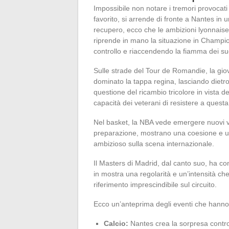
Impossibile non notare i tremori provoca
favorito, si arrende di fronte a Nantes in u
recupero, ecco che le ambizioni lyonnaise
riprende in mano la situazione in Champi
controllo e riaccendendo la fiamma dei suo
Sulle strade del Tour de Romandie, la gio
dominato la tappa regina, lasciando dietro
questione del ricambio tricolore in vista d
capacità dei veterani di resistere a quest
Nel basket, la NBA vede emergere nuovi vo
preparazione, mostrano una coesione e un
ambizioso sulla scena internazionale.
Il Masters di Madrid, dal canto suo, ha 
in mostra una regolarità e un’intensità 
riferimento imprescindibile sul circuito.
Ecco un’anteprima degli eventi che hanno 
Calcio:
Nantes crea la sorpresa contro