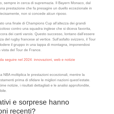
gino, sempre in cerca di supremazia. Il Bayern Monaco, dal
 una prestazione che fa presagire un duello eccezionale in
ecisamente, non si concede alcun riposo.
ato una finale di Champions Cup all’altezza dei grandi
coloso contro una squadra inglese che si diceva favorita,
cora dei canti varois. Questo successo, lontano dall’essere
za del rugby francese al vertice. Sull’asfalto svizzero, il Tour
lodere il gruppo in una tappa di montagna, imponendosi
 in vista del Tour de France.
 da seguire nel 2024: innovazioni, web e notizie
La NBA moltiplica le prestazioni eccezionali, mentre la
tamenti prima di sfidare le migliori nazioni quest’estate.
e notizie, i risultati dettagliati e le analisi approfondite,
bile.
icativi e sorprese hanno
oni recenti?