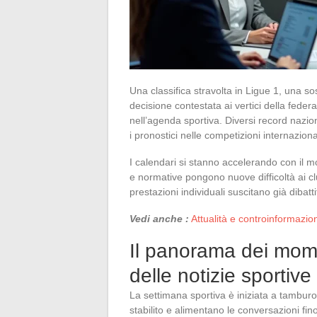
Una classifica stravolta in Ligue 1, una 
decisione contestata ai vertici della fede
nell’agenda sportiva. Diversi record nazio
i pronostici nelle competizioni internaziona
I calendari si stanno accelerando con il mo
e normative pongono nuove difficoltà ai clu
prestazioni individuali suscitano già dibattit
Vedi anche :
Attualità e controinformazion
Il panorama dei momen
delle notizie sportive
La settimana sportiva è iniziata a tamburo
stabilito e alimentano le conversazioni fino