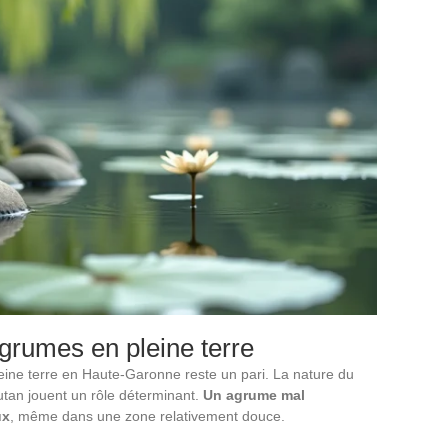
agrumes en pleine terre
eine terre en Haute-Garonne reste un pari. La nature du
autan jouent un rôle déterminant.
Un agrume mal
ux
, même dans une zone relativement douce.