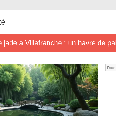
té
 jade à Villefranche : un havre de pa