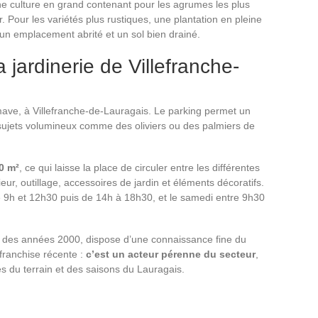
ne culture en grand contenant pour les agrumes les plus
. Pour les variétés plus rustiques, une plantation en pleine
r un emplacement abrité et un sol bien drainé.
 jardinerie de Villefranche-
mave, à Villefranche-de-Lauragais. Le parking permet un
 sujets volumineux comme des oliviers ou des palmiers de
0 m²
, ce qui laisse la place de circuler entre les différentes
ieur, outillage, accessoires de jardin et éléments décoratifs.
tre 9h et 12h30 puis de 14h à 18h30, et le samedi entre 9h30
ut des années 2000, dispose d’une connaissance fine du
 franchise récente :
c’est un acteur pérenne du secteur
,
és du terrain et des saisons du Lauragais.