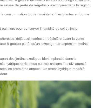
s, c’est la gestion de l’eau. Les étés sont longs et secs, et
ère cause de perte de végétaux exotiques
dans la région.
r la consommation tout en maintenant les plantes en bonne
t palmiers pour conserver l’humidité du sol et limiter
sécheresse, déjà acclimatées en pépinière avant la vente
goutte-à-goutte) plutôt qu’un arrosage par aspersion, moins
plupart des jardins exotiques bien implantés dans le
e hydrique après deux ou trois saisons de suivi attentif.
lantes les premières années : un stress hydrique modéré
deur.