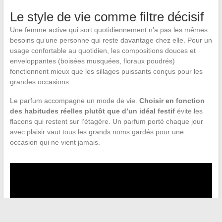
Le style de vie comme filtre décisif
Une femme active qui sort quotidiennement n’a pas les mêmes
besoins qu’une personne qui reste davantage chez elle. Pour un
usage confortable au quotidien, les compositions douces et
enveloppantes (boisées musquées, floraux poudrés)
fonctionnent mieux que les sillages puissants conçus pour les
grandes occasions.
Le parfum accompagne un mode de vie.
Choisir en fonction
des habitudes réelles plutôt que d’un idéal festif
évite les
flacons qui restent sur l’étagère. Un parfum porté chaque jour
avec plaisir vaut tous les grands noms gardés pour une
occasion qui ne vient jamais.