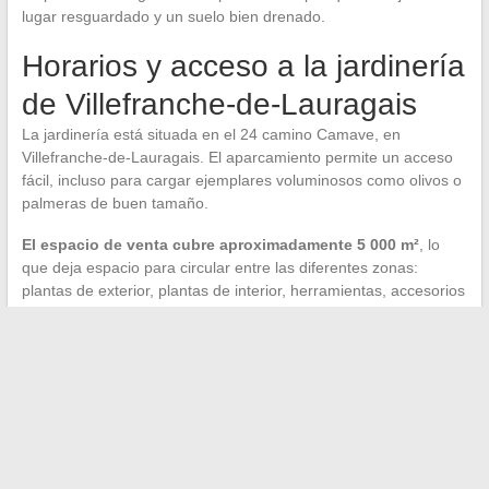
lugar resguardado y un suelo bien drenado.
Horarios y acceso a la jardinería
de Villefranche-de-Lauragais
La jardinería está situada en el 24 camino Camave, en
Villefranche-de-Lauragais. El aparcamiento permite un acceso
fácil, incluso para cargar ejemplares voluminosos como olivos o
palmeras de buen tamaño.
El espacio de venta cubre aproximadamente 5 000 m²
, lo
que deja espacio para circular entre las diferentes zonas:
plantas de exterior, plantas de interior, herramientas, accesorios
de jardín y elementos decorativos. La atención de lunes a
viernes se realiza entre 9h y 12h30 y luego de 14h a 18h30, y
los sábados entre 9h30 y 12h y luego de 14h a 18h30.
La empresa, registrada desde principios de los años 2000, tiene
un conocimiento profundo del paisaje hortícola local. No es una
franquicia reciente:
es un actor duradero del sector
, con un
equipo que conoce las especificidades del terreno y de las