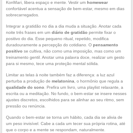
KonMari, libera espaço e mente. Vestir um
homewear
confortável acentua a sensação de bem-estar, mesmo em dias
sobrecarregados.
Integrar a gratidão no dia a dia muda a situação. Anotar cada
noite três frases em um
diário de gratidão
permite fixar o
positivo do dia. Esse pequeno ritual, repetido, modifica
duradouramente a percepção do cotidiano. O
pensamento
positivo
se cultiva, não como uma imposição, mas como um
treinamento gentil. Anotar uma palavra doce, realizar um gesto
para si mesmo, tece uma proteção mental sólida.
Limitar as telas à noite também faz a diferença: a luz azul
perturba a produção de
melatonina
, o hormônio que regula a
qualidade do sono
. Prefira um livro, uma playlist relaxante, a
escrita ou a meditação. No fundo, o bem-estar se insere nesses
ajustes discretos, escolhidos para se alinhar ao seu ritmo, sem
pressão ou renúncia.
Quando o bem-estar se torna um hábito, cada dia se alivia de
um peso invisível. Cabe a cada um tecer sua própria rotina, até
que o corpo e a mente se respondam, naturalmente.