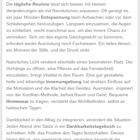
Die
tägliche Routine
lässt sich besser mit kleinen
Veränderungen als mit Revolutionen anpassen. Oft genügt es,
ein paar Minuten
Entspannung
beim Aufwachen oder vor dem
Schlafengehen hinzuzufügen. Langsam einzuatmen, die Augen
zu schließen, reicht manchmal aus, um das innere Chaos zu
vertreiben. Sich um das eigene Gleichgewicht zu kümmern,
erfordert weder Ausrüstung noch Fachwissen: Ein tiefes Atmen,
ein Moment der Stille, und der Druck sinkt.
Natürliches Licht verdient ebenfalls einen besonderen Platz. Die
Vorhänge zu öffnen, eine Pflanze auf das Fensterbrett
einzuladen, bringt Vitalität in den Raum. Eine gut gestaltete,
helle und lebendige
Innenumgebung
hat direkten Einfluss auf
die Motivation und die Klarheit des Geistes. Ausmisten, inspiriert
von der KonMari-Methode, befreit Raum und Geist. Bequeme
Homewear
zu tragen, verstärkt das Wohlbefinden, selbst an
hektischen Tagen.
Dankbarkeit in den Alltag zu integrieren, verändert die Situation.
Jeden Abend drei Sätze in ein
Dankbarkeitstagebuch
zu
schreiben, hilft, das Positive des Tages festzuhalten. Dieses
kleine Ritual, das wiederholt wird, verändert dauerhaft die