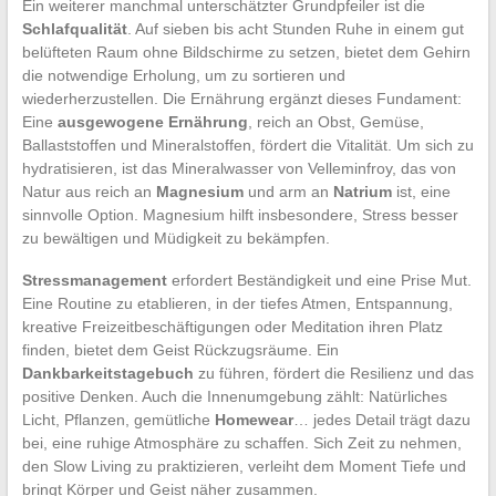
Ein weiterer manchmal unterschätzter Grundpfeiler ist die
Schlafqualität
. Auf sieben bis acht Stunden Ruhe in einem gut
belüfteten Raum ohne Bildschirme zu setzen, bietet dem Gehirn
die notwendige Erholung, um zu sortieren und
wiederherzustellen. Die Ernährung ergänzt dieses Fundament:
Eine
ausgewogene Ernährung
, reich an Obst, Gemüse,
Ballaststoffen und Mineralstoffen, fördert die Vitalität. Um sich zu
hydratisieren, ist das Mineralwasser von Velleminfroy, das von
Natur aus reich an
Magnesium
und arm an
Natrium
ist, eine
sinnvolle Option. Magnesium hilft insbesondere, Stress besser
zu bewältigen und Müdigkeit zu bekämpfen.
Stressmanagement
erfordert Beständigkeit und eine Prise Mut.
Eine Routine zu etablieren, in der tiefes Atmen, Entspannung,
kreative Freizeitbeschäftigungen oder Meditation ihren Platz
finden, bietet dem Geist Rückzugsräume. Ein
Dankbarkeitstagebuch
zu führen, fördert die Resilienz und das
positive Denken. Auch die Innenumgebung zählt: Natürliches
Licht, Pflanzen, gemütliche
Homewear
… jedes Detail trägt dazu
bei, eine ruhige Atmosphäre zu schaffen. Sich Zeit zu nehmen,
den Slow Living zu praktizieren, verleiht dem Moment Tiefe und
bringt Körper und Geist näher zusammen.