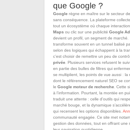
que Google ?
Google
règne en maître sur le secteur de
sans conséquence. La plateforme collec
tout un écosystème où chaque interactio
Maps
ou clic sur une publicité
Google Ad
devient un profil, un segment de marché. 
transforme souvent en un tunnel balisé par 
selon des logiques qui échappent à la tr
c’est choisir de remettre un peu de contr
privée
. Plusieurs services refusent le sui
en partie des bulles de filtres qui enferm
se multiplient, les points de vue aussi : l
dont le référencement naturel SEO se con
le
Google moteur de recherche
. Cette s
à l’information. Pourtant, la montée en p
traduit une attente : celle d’outils qui re
marché bouge, et la dynamique s’accélère.
qui recensent les options disponibles.
Ann
communauté engagée. Ce site met notamme
gestion des données, tout en offrant une 
leur navigation quotidienne.