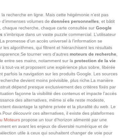
 la recherche en ligne. Mais cette hégémonie n’est pas
te d’immenses volumes de
données personnelles
, et bâtit
n, chaque recherche, chaque carte consultée sur
Google
s
s’imbrique dans un vaste puzzle commercial. L’utilisateur
La promesse d’un accès universel à l’information se
les algorithmes, qui filtrent et hiérarchisent les résultats
ansparence.Se tourner vers d’autres
moteurs de recherche
,
ôle entre ses mains, notamment sur la
protection de la vie
vi à tout-va et proposent une expérience plus sobre, libérée
ent parfois la navigation sur les produits Google. Les sources
a recherche devient moins prévisible, plus riche.La manière
struit dépend presque exclusivement des critères fixés par
ituation façonne la visibilité des contenus et impacte l’accès
uissance des alternatives, même si elle reste modeste,
spectent davantage la sphère privée et la pluralité du web. Le
Pour découvrir ces alternatives, il existe des plateformes
u Moteurs
propose un tour d’horizon alimenté par une
nt en avant les enjeux de diversité numérique et de
sélection utile à ceux qui souhaitent changer de voie pour