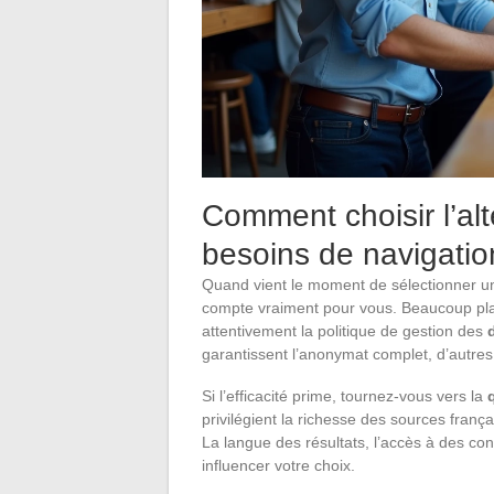
Comment choisir l’alt
besoins de navigatio
Quand vient le moment de sélectionner 
compte vraiment pour vous. Beaucoup pl
attentivement la politique de gestion des
garantissent l’anonymat complet, d’autres 
Si l’efficacité prime, tournez-vous vers la
privilégient la richesse des sources frança
La langue des résultats, l’accès à des con
influencer votre choix.