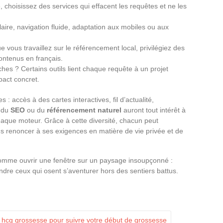
e, choisissez des services qui effacent les requêtes et ne les
aire, navigation fluide, adaptation aux mobiles ou aux
e vous travaillez sur le référencement local, privilégiez des
ontenus en français.
es ? Certains outils lient chaque requête à un projet
pact concret.
 : accès à des cartes interactives, fil d’actualité,
s du
SEO
ou du
référencement naturel
auront tout intérêt à
chaque moteur. Grâce à cette diversité, chacun peut
s renoncer à ses exigences en matière de vie privée et de
omme ouvrir une fenêtre sur un paysage insoupçonné :
ndre ceux qui osent s’aventurer hors des sentiers battus.
x hcg grossesse pour suivre votre début de grossesse