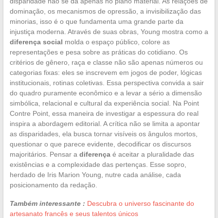
disparidade não se dá apenas no plano material. As relações de
dominação, os mecanismos de opressão, a invisibilização das
minorias, isso é o que fundamenta uma grande parte da
injustiça moderna. Através de suas obras, Young mostra como a
diferença social
molda o espaço público, colore as
representações e pesa sobre as práticas do cotidiano. Os
critérios de gênero, raça e classe não são apenas números ou
categorias fixas: eles se inscrevem em jogos de poder, lógicas
institucionais, rotinas coletivas. Essa perspectiva convida a sair
do quadro puramente econômico e a levar a sério a dimensão
simbólica, relacional e cultural da experiência social. Na Point
Contre Point, essa maneira de investigar a espessura do real
inspira a abordagem editorial. A crítica não se limita a apontar
as disparidades, ela busca tornar visíveis os ângulos mortos,
questionar o que parece evidente, decodificar os discursos
majoritários. Pensar a
diferença
é aceitar a pluralidade das
existências e a complexidade das pertenças. Esse sopro,
herdado de Iris Marion Young, nutre cada análise, cada
posicionamento da redação.
Também interessante :
Descubra o universo fascinante do
artesanato francês e seus talentos únicos