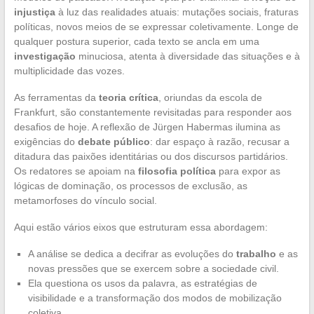
injustiça
à luz das realidades atuais: mutações sociais, fraturas
políticas, novos meios de se expressar coletivamente. Longe de
qualquer postura superior, cada texto se ancla em uma
investigação
minuciosa, atenta à diversidade das situações e à
multiplicidade das vozes.
As ferramentas da
teoria crítica
, oriundas da escola de
Frankfurt, são constantemente revisitadas para responder aos
desafios de hoje. A reflexão de Jürgen Habermas ilumina as
exigências do
debate público
: dar espaço à razão, recusar a
ditadura das paixões identitárias ou dos discursos partidários.
Os redatores se apoiam na
filosofia política
para expor as
lógicas de dominação, os processos de exclusão, as
metamorfoses do vínculo social.
Aqui estão vários eixos que estruturam essa abordagem:
A análise se dedica a decifrar as evoluções do
trabalho
e as
novas pressões que se exercem sobre a sociedade civil.
Ela questiona os usos da palavra, as estratégias de
visibilidade e a transformação dos modos de mobilização
coletiva.