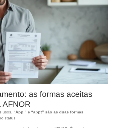
amento: as formas aceitas
la AFNOR
s usos.
“App.” e “appt” são as duas formas
o status.