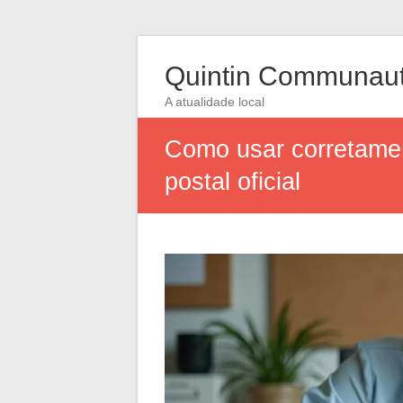
Quintin Communau
A atualidade local
Como usar corretame
postal oficial