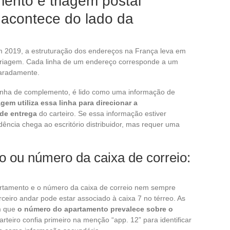
ento e triagem postal
 acontece do lado da
2019, a estruturação dos endereços na França leva em
e triagem. Cada linha de um endereço corresponde a um
paradamente.
inha de complemento, é lido como uma informação de
gem utiliza essa linha para direcionar a
 de entrega
do carteiro. Se essa informação estiver
ência chega ao escritório distribuidor, mas requer uma
 ou número da caixa de correio:
artamento e o número da caixa de correio nem sempre
eiro andar pode estar associado à caixa 7 no térreo. As
am que
o número do apartamento prevalece sobre o
arteiro confia primeiro na menção “app. 12” para identificar