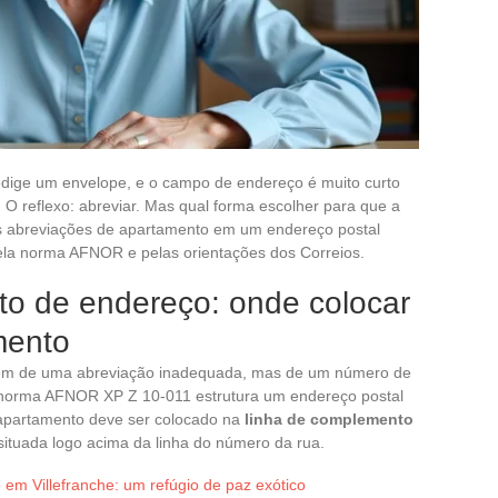
edige um envelope, e o campo de endereço é muito curto
 O reflexo: abreviar. Mas qual forma escolher para que a
s abreviações de apartamento em um endereço postal
ela norma AFNOR e pelas orientações dos Correios.
o de endereço: onde colocar
mento
o vem de uma abreviação inadequada, mas de um número de
A norma AFNOR XP Z 10-011 estrutura um endereço postal
apartamento deve ser colocado na
linha de complemento
 situada logo acima da linha do número da rua.
 em Villefranche: um refúgio de paz exótico