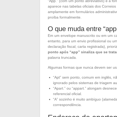
“App.” (com um ponto abreviativo) é a 
aparece nas tabelas oficiais dos Correio
amplamente em formulários administrativ
proíba formalmente.
O que muda entre “app.
Em um envelope manuscrito ou em um cam
entanto, para um envio profissional ou u
declaração fiscal, carta registrada), priori
ponto após “app” sinaliza que se trat
palavra truncada.
Algumas formas que nunca devem ser us
“Apt” sem ponto, comum em inglês, nã
ignorado pelos sistemas de triagem a
“Apart.” ou “appart.” alongam desne
referencial oficial.
“A” sozinho é muito ambíguo (alameda
correspondência.