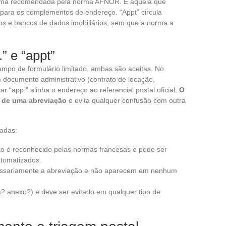
forma recomendada pela norma AFNOR. É aquela que
s para os complementos de endereço. “Appt” circula
os e bancos de dados imobiliários, sem que a norma a
” e “appt”
po de formulário limitado, ambas são aceitas. No
m documento administrativo (contrato de locação,
zar “app.” alinha o endereço ao referencial postal oficial.
O
a de uma abreviação
e evita qualquer confusão com outra
adas:
o é reconhecido pelas normas francesas e pode ser
utomatizados.
cessariamente a abreviação e não aparecem em nenhum
? anexo?) e deve ser evitado em qualquer tipo de