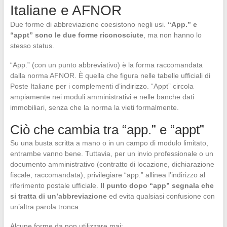
Italiane e AFNOR
Due forme di abbreviazione coesistono negli usi.
“App.” e
“appt” sono le due forme riconosciute
, ma non hanno lo
stesso status.
“App.” (con un punto abbreviativo) è la forma raccomandata
dalla norma AFNOR. È quella che figura nelle tabelle ufficiali di
Poste Italiane per i complementi d’indirizzo. “Appt” circola
ampiamente nei moduli amministrativi e nelle banche dati
immobiliari, senza che la norma la vieti formalmente.
Ciò che cambia tra “app.” e “appt”
Su una busta scritta a mano o in un campo di modulo limitato,
entrambe vanno bene. Tuttavia, per un invio professionale o un
documento amministrativo (contratto di locazione, dichiarazione
fiscale, raccomandata), privilegiare “app.” allinea l’indirizzo al
riferimento postale ufficiale.
Il punto dopo “app” segnala che
si tratta di un’abbreviazione
ed evita qualsiasi confusione con
un’altra parola tronca.
Alcune forme da non utilizzare mai: