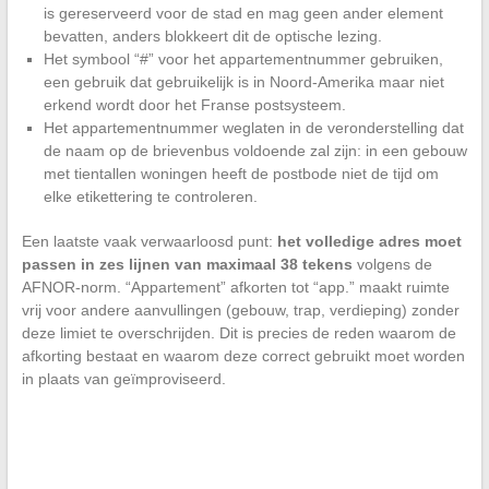
is gereserveerd voor de stad en mag geen ander element
bevatten, anders blokkeert dit de optische lezing.
Het symbool “#” voor het appartementnummer gebruiken,
een gebruik dat gebruikelijk is in Noord-Amerika maar niet
erkend wordt door het Franse postsysteem.
Het appartementnummer weglaten in de veronderstelling dat
de naam op de brievenbus voldoende zal zijn: in een gebouw
met tientallen woningen heeft de postbode niet de tijd om
elke etikettering te controleren.
Een laatste vaak verwaarloosd punt:
het volledige adres moet
passen in zes lijnen van maximaal 38 tekens
volgens de
AFNOR-norm. “Appartement” afkorten tot “app.” maakt ruimte
vrij voor andere aanvullingen (gebouw, trap, verdieping) zonder
deze limiet te overschrijden. Dit is precies de reden waarom de
afkorting bestaat en waarom deze correct gebruikt moet worden
in plaats van geïmproviseerd.