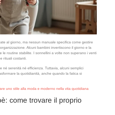
ppate al giorno, ma nessun manuale specifica come gestire
’organizzazione. Alcuni bambini invertiscono il giorno e la
le routine stabilite. I sonnellini a volte non superano i venti
 rituali costanti.
 né serenità né efficienza. Tuttavia, alcuni semplici
asformare la quotidianità, anche quando la fatica si
ttare uno stile alla moda e moderno nella vita quotidiana
bè: come trovare il proprio