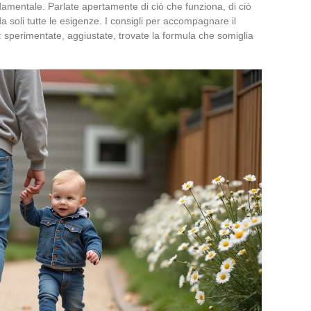
ndamentale. Parlate apertamente di ciò che funziona, di ciò
da soli tutte le esigenze. I consigli per accompagnare il
 sperimentate, aggiustate, trovate la formula che somiglia