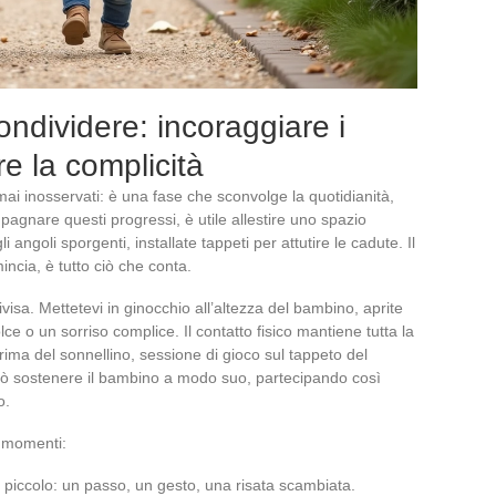
ndividere: incoraggiare i
re la complicità
ai inosservati: è una fase che sconvolge la quotidianità,
agnare questi progressi, è utile allestire uno spazio
i angoli sporgenti, installate tappeti per attutire le cadute. Il
incia, è tutto ciò che conta.
ivisa. Mettetevi in ginocchio all’altezza del bambino, aprite
ce o un sorriso complice. Il contatto fisico mantiene tutta la
rima del sonnellino, sessione di gioco sul tappeto del
ò sostenere il bambino a modo suo, partecipando così
o.
i momenti:
 piccolo: un passo, un gesto, una risata scambiata.