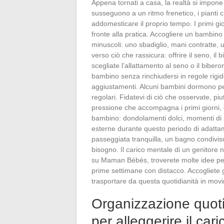
Appena tornati a casa, la realtà si impone 
susseguono a un ritmo frenetico, i pianti 
addomesticare il proprio tempo. I primi g
fronte alla pratica. Accogliere un bambino 
minuscoli: uno sbadiglio, mani contratte, 
verso ciò che rassicura: offrire il seno, 
scegliate l’allattamento al seno o il bibero
bambino senza rinchiudersi in regole rigi
aggiustamenti. Alcuni bambini dormono per o
regolari. Fidatevi di ciò che osservate, piu
pressione che accompagna i primi giorni, e
bambino: dondolamenti dolci, momenti di pell
esterne durante questo periodo di adattam
passeggiata tranquilla, un bagno condiviso
bisogno. Il carico mentale di un genitore n
su Maman Bébés, troverete molte idee per
prime settimane con distacco. Accogliete gli
trasportare da questa quotidianità in mov
Organizzazione quoti
per alleggerire il car