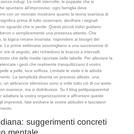
senza indugi. Le notti interrotte, le poppate che si
che spuntano all’improvviso: ogni famiglia deve
iorni con un neonato mostrano quanto la teoria svanisca di
significa prima di tutto osservare, decifrare i segnali
uno sguardo che si perde. Questi piccoli indizi guidano
il biberon o semplicemente una presenza attenta. Che
n, la logica rimane invariata: rispondere ai bisogni del
de. Le prime settimane assomigliano a una successione di
re di seguito, altri richiedono le braccia a intervalli
ttosto che delle medie riportate nelle tabelle. Per alleviare la
lencate i gesti che realmente tranquillizzano il vostro
e a pelle, luce soffusa. Limitate le visite e le attività
ento. La semplicità diventa un prezioso alleato: una
, un abbraccio silenzioso sono a volte tutto ciò di cui avete
on svanisce, ma si distribuisce. Su il blog petitpasparental
 adattare la vostra organizzazione e affrontare queste
 imprevisti, fate evolvere le vostre abitudini e lasciatevi
imento.
diana: suggerimenti concreti
ico mentale