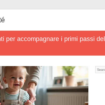
té
ti per accompagnare i primi passi de