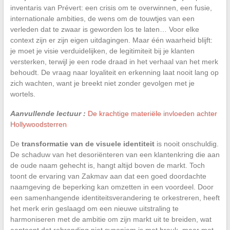
inventaris van Prévert: een crisis om te overwinnen, een fusie,
internationale ambities, de wens om de touwtjes van een
verleden dat te zwaar is geworden los te laten… Voor elke
context zijn er zijn eigen uitdagingen. Maar één waarheid blijft:
je moet je visie verduidelijken, de legitimiteit bij je klanten
versterken, terwijl je een rode draad in het verhaal van het merk
behoudt. De vraag naar loyaliteit en erkenning laat nooit lang op
zich wachten, want je breekt niet zonder gevolgen met je
wortels.
Aanvullende lectuur :
De krachtige materiële invloeden achter
Hollywoodsterren
De
transformatie van de visuele identiteit
is nooit onschuldig.
De schaduw van het desoriënteren van een klantenkring die aan
de oude naam gehecht is, hangt altijd boven de markt. Toch
toont de ervaring van Zakmav aan dat een goed doordachte
naamgeving de beperking kan omzetten in een voordeel. Door
een samenhangende identiteitsverandering te orkestreren, heeft
het merk erin geslaagd om een nieuwe uitstraling te
harmoniseren met de ambitie om zijn markt uit te breiden, wat
aantoont dat rebranding niet synoniem is met breuk, maar met