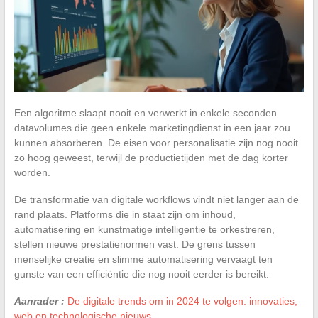
Een algoritme slaapt nooit en verwerkt in enkele seconden
datavolumes die geen enkele marketingdienst in een jaar zou
kunnen absorberen. De eisen voor personalisatie zijn nog nooit
zo hoog geweest, terwijl de productietijden met de dag korter
worden.
De transformatie van digitale workflows vindt niet langer aan de
rand plaats. Platforms die in staat zijn om inhoud,
automatisering en kunstmatige intelligentie te orkestreren,
stellen nieuwe prestatienormen vast. De grens tussen
menselijke creatie en slimme automatisering vervaagt ten
gunste van een efficiëntie die nog nooit eerder is bereikt.
Aanrader :
De digitale trends om in 2024 te volgen: innovaties,
web en technologische nieuws