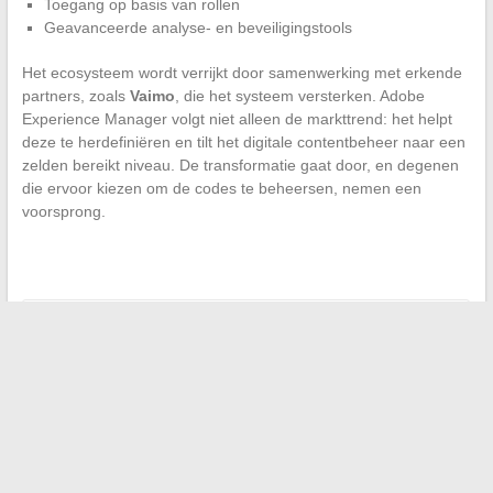
Toegang op basis van rollen
Geavanceerde analyse- en beveiligingstools
Het ecosysteem wordt verrijkt door samenwerking met erkende
partners, zoals
Vaimo
, die het systeem versterken. Adobe
Experience Manager volgt niet alleen de markttrend: het helpt
deze te herdefiniëren en tilt het digitale contentbeheer naar een
zelden bereikt niveau. De transformatie gaat door, en degenen
die ervoor kiezen om de codes te beheersen, nemen een
voorsprong.
←
Rebranding: de uitdagingen achter een naamsverandering
De laatste nieuws en praktische tips om uw dagelijks leven
met één klik te vereenvoudigen
→
Zoeken