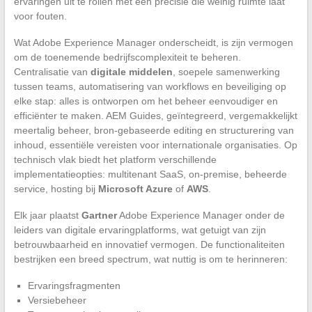
ervaringen uit te rollen met een precisie die weinig ruimte laat
voor fouten.
Wat Adobe Experience Manager onderscheidt, is zijn vermogen
om de toenemende bedrijfscomplexiteit te beheren.
Centralisatie van
digitale middelen
, soepele samenwerking
tussen teams, automatisering van workflows en beveiliging op
elke stap: alles is ontworpen om het beheer eenvoudiger en
efficiënter te maken. AEM Guides, geïntegreerd, vergemakkelijkt
meertalig beheer, bron-gebaseerde editing en structurering van
inhoud, essentiële vereisten voor internationale organisaties. Op
technisch vlak biedt het platform verschillende
implementatieopties: multitenant SaaS, on-premise, beheerde
service, hosting bij
Microsoft Azure
of
AWS
.
Elk jaar plaatst
Gartner
Adobe Experience Manager onder de
leiders van digitale ervaringplatforms, wat getuigt van zijn
betrouwbaarheid en innovatief vermogen. De functionaliteiten
bestrijken een breed spectrum, wat nuttig is om te herinneren:
Ervaringsfragmenten
Versiebeheer