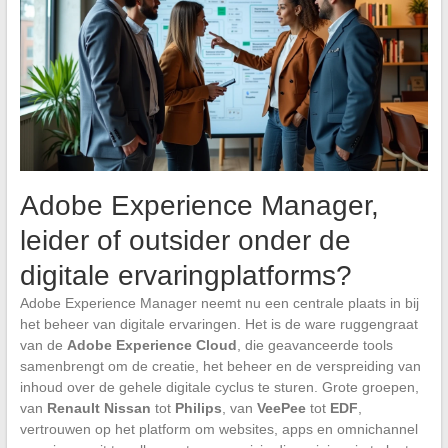
Adobe Experience Manager,
leider of outsider onder de
digitale ervaringplatforms?
Adobe Experience Manager neemt nu een centrale plaats in bij
het beheer van digitale ervaringen. Het is de ware ruggengraat
van de
Adobe Experience Cloud
, die geavanceerde tools
samenbrengt om de creatie, het beheer en de verspreiding van
inhoud over de gehele digitale cyclus te sturen. Grote groepen,
van
Renault Nissan
tot
Philips
, van
VeePee
tot
EDF
,
vertrouwen op het platform om websites, apps en omnichannel