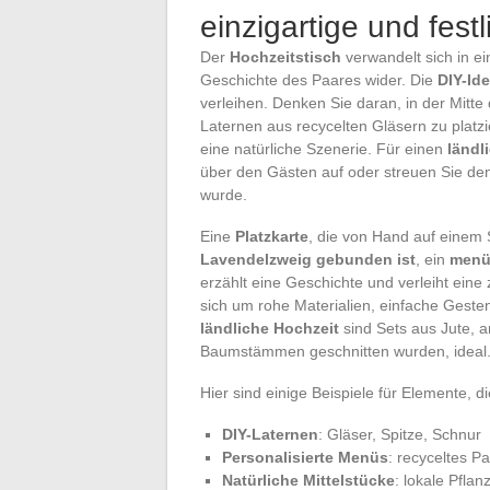
einzigartige und festl
Der
Hochzeitstisch
verwandelt sich in ei
Geschichte des Paares wider. Die
DIY-Id
verleihen. Denken Sie daran, in der Mitte
Laternen aus recycelten Gläsern zu platz
eine natürliche Szenerie. Für einen
ländl
über den Gästen auf oder streuen Sie den
wurde.
Eine
Platzkarte
, die von Hand auf einem S
Lavendelzweig gebunden ist
, ein
menü,
erzählt eine Geschichte und verleiht eine
sich um rohe Materialien, einfache Gest
ländliche Hochzeit
sind Sets aus Jute, a
Baumstämmen geschnitten wurden, ideal
Hier sind einige Beispiele für Elemente, 
DIY-Laternen
: Gläser, Spitze, Schnur
Personalisierte Menüs
: recyceltes Pap
Natürliche Mittelstücke
: lokale Pfla