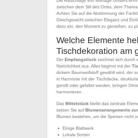
Die Ratschläge von Mariage Univers erin
zwischen dem Stil des Ortes, dem Them
Achten Sie auf die Abstimmung der Farbtö
Gleichgewicht zwischen Eleganz und Einfa
dazu ein, den Moment zu genießen, zu pl
Welche Elemente heb
Tischdekoration am 
Der
Empfangstisch
zeichnet sich durch 
Natürlichkeit aus. Alles beginnt mit der
Ti
dickem Baumwollstoff gewählt wird, der s
in Harmonie mit der Tischdecke, strukturi
gerollt oder gefaltet werden, bringen Di
harmonieren.
Das
Mittelstück
bleibt das zentrale Elem
setzen Sie auf
Blumenarrangements zur
Blumen bestehen, um die Speisen nicht z
Einige Blattwerk
Lokale Sorten