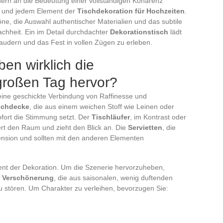
nern an die Bedeutung einer vollständigen Kohärenz
a und jedem Element der
Tischdekoration für Hochzeiten
.
ne, die Auswahl authentischer Materialien und das subtile
chheit. Ein im Detail durchdachter
Dekorationstisch
lädt
audern und das Fest in vollen Zügen zu erleben.
en wirklich die
großen Tag hervor?
eine geschickte Verbindung von Raffinesse und
schdecke
, die aus einem weichen Stoff wie Leinen oder
ofort die Stimmung setzt. Der
Tischläufer
, im Kontrast oder
ert den Raum und zieht den Blick an. Die
Servietten
, die
mension und sollten mit den anderen Elementen
ent der Dekoration. Um die Szenerie hervorzuheben,
 Verschönerung
, die aus saisonalen, wenig duftenden
u stören. Um Charakter zu verleihen, bevorzugen Sie: