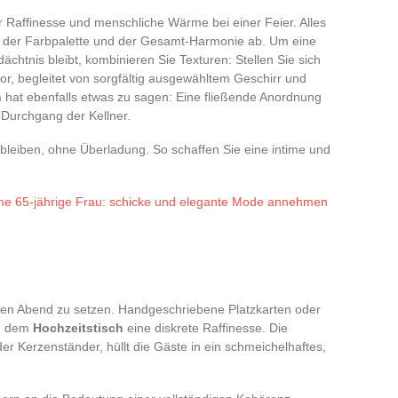
r Raffinesse und menschliche Wärme bei einer Feier. Alles
n, der Farbpalette und der Gesamt-Harmonie ab. Um eine
ächtnis bleibt, kombinieren Sie Texturen: Stellen Sie sich
or, begleitet von sorgfältig ausgewähltem Geschirr und
n
hat ebenfalls etwas zu sagen: Eine fließende Anordnung
 Durchgang der Kellner.
i bleiben, ohne Überladung. So schaffen Sie eine intime und
eine 65-jährige Frau: schicke und elegante Mode annehmen
en Abend zu setzen. Handgeschriebene Platzkarten oder
en dem
Hochzeitstisch
eine diskrete Raffinesse. Die
r Kerzenständer, hüllt die Gäste in ein schmeichelhaftes,