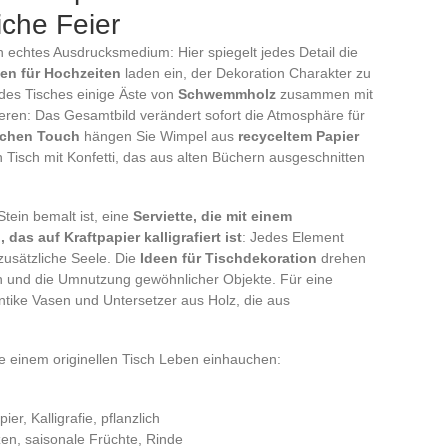
iche Feier
n echtes Ausdrucksmedium: Hier spiegelt jedes Detail die
een für Hochzeiten
laden ein, der Dekoration Charakter zu
 des Tisches einige Äste von
Schwemmholz
zusammen mit
ieren: Das Gesamtbild verändert sofort die Atmosphäre für
ichen Touch
hängen Sie Wimpel aus
recyceltem Papier
 Tisch mit Konfetti, das aus alten Büchern ausgeschnitten
tein bemalt ist, eine
Serviette, die mit einem
 das auf Kraftpapier kalligrafiert ist
: Jedes Element
 zusätzliche Seele. Die
Ideen für Tischdekoration
drehen
en und die Umnutzung gewöhnlicher Objekte. Für eine
ntike Vasen und Untersetzer aus Holz, die aus
.
die einem originellen Tisch Leben einhauchen:
ier, Kalligrafie, pflanzlich
nzen, saisonale Früchte, Rinde