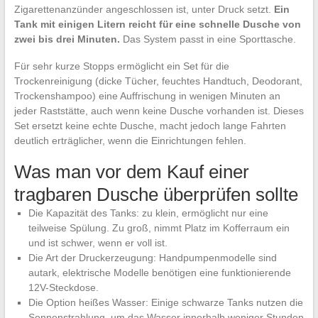
Zigarettenanzünder angeschlossen ist, unter Druck setzt.
Ein
Tank mit einigen Litern reicht für eine schnelle Dusche von
zwei bis drei Minuten.
Das System passt in eine Sporttasche.
Für sehr kurze Stopps ermöglicht ein Set für die
Trockenreinigung (dicke Tücher, feuchtes Handtuch, Deodorant,
Trockenshampoo) eine Auffrischung in wenigen Minuten an
jeder Raststätte, auch wenn keine Dusche vorhanden ist. Dieses
Set ersetzt keine echte Dusche, macht jedoch lange Fahrten
deutlich erträglicher, wenn die Einrichtungen fehlen.
Was man vor dem Kauf einer
tragbaren Dusche überprüfen sollte
Die Kapazität des Tanks: zu klein, ermöglicht nur eine
teilweise Spülung. Zu groß, nimmt Platz im Kofferraum ein
und ist schwer, wenn er voll ist.
Die Art der Druckerzeugung: Handpumpenmodelle sind
autark, elektrische Modelle benötigen eine funktionierende
12V-Steckdose.
Die Option heißes Wasser: Einige schwarze Tanks nutzen die
Sonnenstrahlung, um das Wasser innerhalb weniger Stunden