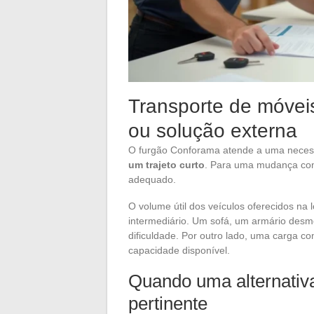
Transporte de móvei
ou solução externa
O furgão Conforama atende a uma necess
um trajeto curto
. Para uma mudança comp
adequado.
O volume útil dos veículos oferecidos na 
intermediário. Um sofá, um armário des
dificuldade. Por outro lado, uma carga 
capacidade disponível.
Quando uma alternativ
pertinente