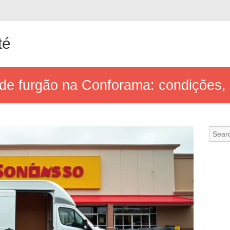
té
de furgão na Conforama: condições, t