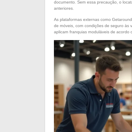
documento. Sem essa precaução, o locatár
anteriores.
As plataformas externas como Getaround 
de móveis, com condições de seguro às ve
aplicam franquias moduláveis de acordo c