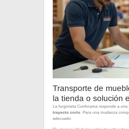
Transporte de muebl
la tienda o solución 
La furgoneta Conforama responde a una 
trayecto corto
. Para una mudanza complet
adecuado.