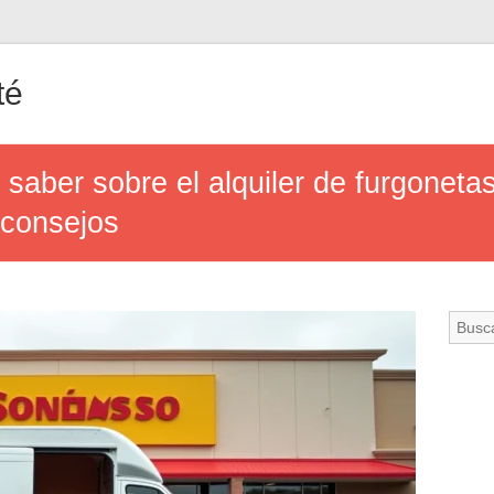
té
 saber sobre el alquiler de furgonet
 consejos