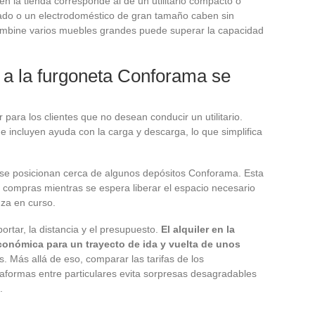
 en la tienda corresponde al de un utilitario compacto o
ado o un electrodoméstico de gran tamaño caben sin
combine varios muebles grandes puede superar la capacidad
 a la furgoneta Conforama se
 para los clientes que no desean conducir un utilitario.
 incluyen ayuda con la carga y descarga, lo que simplifica
se posicionan cerca de algunos depósitos Conforama. Esta
compras mientras se espera liberar el espacio necesario
za en curso.
rtar, la distancia y el presupuesto.
El alquiler en la
conómica para un trayecto de ida y vuelta de unos
 Más allá de eso, comparar las tarifas de los
taformas entre particulares evita sorpresas desagradables
.