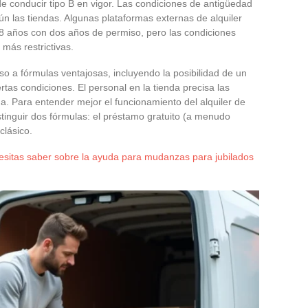
e conducir tipo B en vigor. Las condiciones de antigüedad
n las tiendas. Algunas plataformas externas de alquiler
 18 años con dos años de permiso, pero las condiciones
más restrictivas.
o a fórmulas ventajosas, incluyendo la posibilidad de un
rtas condiciones. El personal en la tienda precisa las
. Para entender mejor el funcionamiento del alquiler de
tinguir dos fórmulas: el préstamo gratuito (a menudo
clásico.
esitas saber sobre la ayuda para mudanzas para jubilados