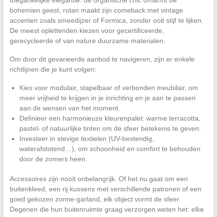
toegankelijke elegantie: de organische chic omarmt de
bohemien geest, rotan maakt zijn comeback met vintage
accenten zoals smeedijzer of Formica, zonder ooit stijf te lijken.
De meest oplettenden kiezen voor gecertificeerde,
gerecycleerde of van nature duurzame materialen.
Om door dit gevarieerde aanbod te navigeren, zijn er enkele
richtlijnen die je kunt volgen:
Kies voor modulair, stapelbaar of verbonden meubilair, om
meer vrijheid te krijgen in je inrichting en je aan te passen
aan de wensen van het moment.
Definieer een harmonieuze kleurenpalet: warme terracotta,
pastel- of natuurlijke tinten om de sfeer betekenis te geven.
Investeer in stevige textielen (UV-bestendig,
waterafstotend…), om schoonheid en comfort te behouden
door de zomers heen.
Accessoires zijn nooit onbelangrijk. Of het nu gaat om een
buitenkleed, een rij kussens met verschillende patronen of een
goed gekozen zonne-garland, elk object vormt de sfeer.
Degenen die hun buitenruimte graag verzorgen weten het: elke