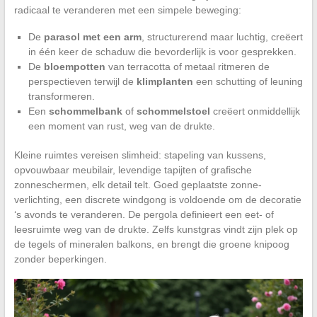
radicaal te veranderen met een simpele beweging:
De
parasol met een arm
, structurerend maar luchtig, creëert
in één keer de schaduw die bevorderlijk is voor gesprekken.
De
bloempotten
van terracotta of metaal ritmeren de
perspectieven terwijl de
klimplanten
een schutting of leuning
transformeren.
Een
schommelbank
of
schommelstoel
creëert onmiddellijk
een moment van rust, weg van de drukte.
Kleine ruimtes vereisen slimheid: stapeling van kussens,
opvouwbaar meubilair, levendige tapijten of grafische
zonneschermen, elk detail telt. Goed geplaatste zonne-
verlichting, een discrete windgong is voldoende om de decoratie
‘s avonds te veranderen. De pergola definieert een eet- of
leesruimte weg van de drukte. Zelfs kunstgras vindt zijn plek op
de tegels of mineralen balkons, en brengt die groene knipoog
zonder beperkingen.