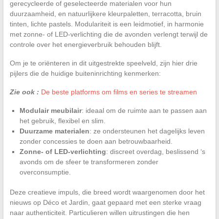
gerecycleerde of geselecteerde materialen voor hun
duurzaamheid, en natuurlijkere kleurpaletten, terracotta, bruin
tinten, lichte pastels. Modulariteit is een leidmotief, in harmonie
met zonne- of LED-verlichting die de avonden verlengt terwijl de
controle over het energieverbruik behouden blijft.
Om je te oriënteren in dit uitgestrekte speelveld, zijn hier drie
pijlers die de huidige buiteninrichting kenmerken:
Zie ook :
De beste platforms om films en series te streamen
Modulair meubilair
: ideaal om de ruimte aan te passen aan
het gebruik, flexibel en slim.
Duurzame materialen
: ze ondersteunen het dagelijks leven
zonder concessies te doen aan betrouwbaarheid.
Zonne- of LED-verlichting
: discreet overdag, beslissend ‘s
avonds om de sfeer te transformeren zonder
overconsumptie.
Deze creatieve impuls, die breed wordt waargenomen door het
nieuws op Déco et Jardin, gaat gepaard met een sterke vraag
naar authenticiteit. Particulieren willen uitrustingen die hen