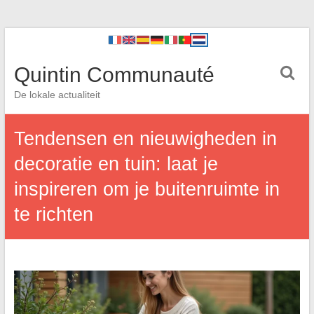
Quintin Communauté
De lokale actualiteit
Tendensen en nieuwigheden in
decoratie en tuin: laat je
inspireren om je buitenruimte in
te richten