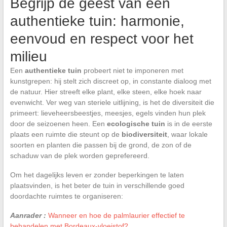
Begrijp de geest van een
authentieke tuin: harmonie,
eenvoud en respect voor het
milieu
Een
authentieke tuin
probeert niet te imponeren met
kunstgrepen: hij stelt zich discreet op, in constante dialoog met
de natuur. Hier streeft elke plant, elke steen, elke hoek naar
evenwicht. Ver weg van steriele uitlijning, is het de diversiteit die
primeert: lieveheersbeestjes, meesjes, egels vinden hun plek
door de seizoenen heen. Een
ecologische tuin
is in de eerste
plaats een ruimte die steunt op de
biodiversiteit
, waar lokale
soorten en planten die passen bij de grond, de zon of de
schaduw van de plek worden geprefereerd.
Om het dagelijks leven er zonder beperkingen te laten
plaatsvinden, is het beter de tuin in verschillende goed
doordachte ruimtes te organiseren:
Aanrader :
Wanneer en hoe de palmlaurier effectief te
behandelen met Bordeaux-vloeistof?