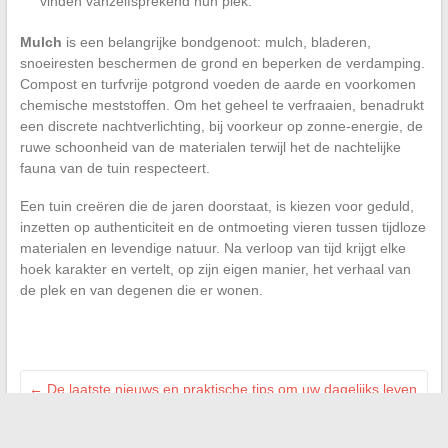
vinden vanzelfsprekend hun plek.
Mulch
is een belangrijke bondgenoot: mulch, bladeren,
snoeiresten beschermen de grond en beperken de verdamping.
Compost en turfvrije potgrond voeden de aarde en voorkomen
chemische meststoffen. Om het geheel te verfraaien, benadrukt
een discrete nachtverlichting, bij voorkeur op zonne-energie, de
ruwe schoonheid van de materialen terwijl het de nachtelijke
fauna van de tuin respecteert.
Een tuin creëren die de jaren doorstaat, is kiezen voor geduld,
inzetten op authenticiteit en de ontmoeting vieren tussen tijdloze
materialen en levendige natuur. Na verloop van tijd krijgt elke
hoek karakter en vertelt, op zijn eigen manier, het verhaal van
de plek en van degenen die er wonen.
←
De laatste nieuws en praktische tips om uw dagelijks leven
met één klik te vereenvoudigen