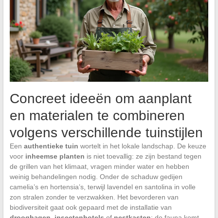
Concreet ideeën om aanplant
en materialen te combineren
volgens verschillende tuinstijlen
Een
authentieke tuin
wortelt in het lokale landschap. De keuze
voor
inheemse planten
is niet toevallig: ze zijn bestand tegen
de grillen van het klimaat, vragen minder water en hebben
weinig behandelingen nodig. Onder de schaduw gedijen
camelia’s en hortensia’s, terwijl lavendel en santolina in volle
zon stralen zonder te verzwakken. Het bevorderen van
biodiversiteit gaat ook gepaard met de installatie van
drooghagen
,
insectenhotels
of
nestkasten
: de fauna komt