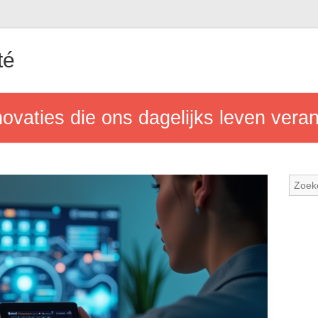
té
ovaties die ons dagelijks leven vera