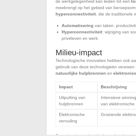
de werkgelegenheid kan leiden tot een
to
meebrengt op het gebied van beroepsoms
hyperconnectiviteit
, die de traditionele 
Automatisering
van taken: productivi
Hyperconnectiviteit
: wijziging van s
privéleven en werk.
Milieu-impact
Technologische innovaties hebben ook aan
gebruik van deze technologieën vereisen 
natuurlijke hulpbronnen
en
elektronis
Impact
Beschrijving
Uitputting van
Intensieve winnin
hulpbronnen
van elektronisch
Elektronische
Groeiende elektron
vervuiling
Sommige innovaties bieden ook oplossing