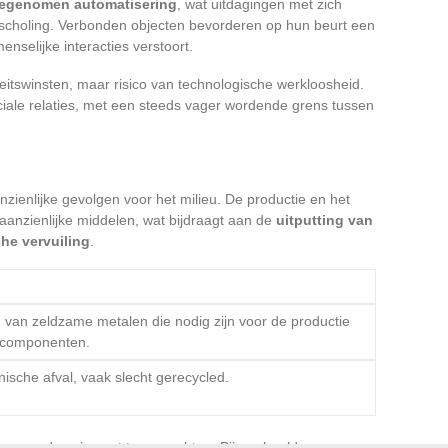
egenomen automatisering
, wat uitdagingen met zich
choling. Verbonden objecten bevorderen op hun beurt een
menselijke interacties verstoort.
teitswinsten, maar risico van technologische werkloosheid.
ociale relaties, met een steeds vager wordende grens tussen
zienlijke gevolgen voor het milieu. De productie en het
aanzienlijke middelen, wat bijdraagt aan de
uitputting van
che vervuiling
.
g van zeldzame metalen die nodig zijn voor de productie
e componenten.
ische afval, vaak slecht gerecycled.
en om deze impact te verzachten. Bijvoorbeeld,