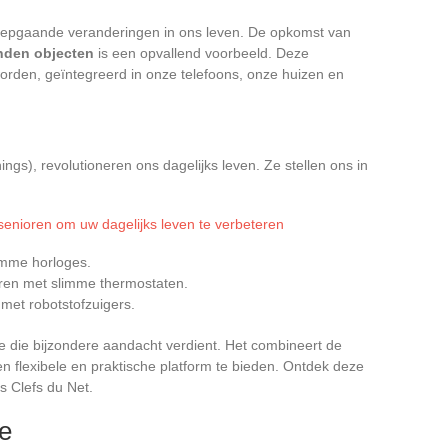
iepgaande veranderingen in ons leven. De opkomst van
nden objecten
is een opvallend voorbeeld. Deze
rden, geïntegreerd in onze telefoons, onze huizen en
ings), revolutioneren ons dagelijks leven. Ze stellen ons in
senioren om uw dagelijks leven te verbeteren
imme horloges.
ren met slimme thermostaten.
met robotstofzuigers.
e die bijzondere aandacht verdient. Het combineert de
n flexibele en praktische platform te bieden. Ontdek deze
s Clefs du Net.
ie