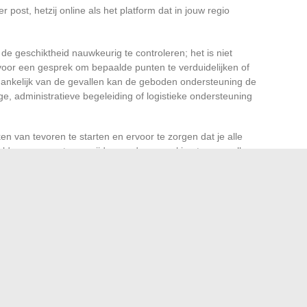
r post, hetzij online als het platform dat in jouw regio
e geschiktheid nauwkeurig te controleren; het is niet
voor een gesprek om bepaalde punten te verduidelijken of
fhankelijk van de gevallen kan de geboden ondersteuning de
, administratieve begeleiding of logistieke ondersteuning
n van tevoren te starten en ervoor te zorgen dat je alle
de oproepen te vermijden en de verwerking te versnellen.
dossier vertragen, dus het is beter om te steunen op
n bij officiële bronnen om valkuilen te vermijden. Want in
izer maken geduld en voorbereiding vaak het verschil.
simpele ingeving: goed begeleid en georganiseerd, wordt
euw hoofdstuk om te schrijven, en geen opgave die je moet