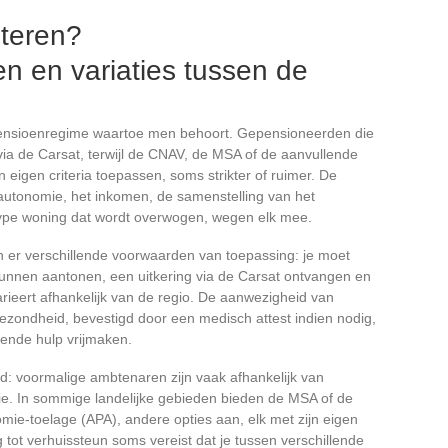
iteren?
 en variaties tussen de
 pensioenregime waartoe men behoort. Gepensioneerden die
ia de Carsat, terwijl de CNAV, de MSA of de aanvullende
gen criteria toepassen, soms strikter of ruimer. De
 autonomie, het inkomen, de samenstelling van het
 type woning dat wordt overwogen, wegen elk mee.
 er verschillende voorwaarden van toepassing: je moet
nnen aantonen, een uitkering via de Carsat ontvangen en
rieert afhankelijk van de regio. De aanwezigheid van
ezondheid, bevestigd door een medisch attest indien nodig,
lende hulp vrijmaken.
eld: voormalige ambtenaren zijn vaak afhankelijk van
tie. In sommige landelijke gebieden bieden de MSA of de
mie-toelage (APA), andere opties aan, elk met zijn eigen
g tot verhuissteun soms vereist dat je tussen verschillende