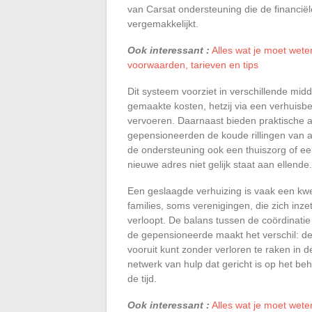
van Carsat ondersteuning die de financiël
vergemakkelijkt.
Ook interessant :
Alles wat je moet wet
voorwaarden, tarieven en tips
Dit systeem voorziet in verschillende midd
gemaakte kosten, hetzij via een verhuisbed
vervoeren. Daarnaast bieden praktische a
gepensioneerden de koude rillingen van 
de ondersteuning ook een thuiszorg of ee
nieuwe adres niet gelijk staat aan ellende.
Een geslaagde verhuizing is vaak een kw
families, soms verenigingen, die zich inz
verloopt. De balans tussen de coördinati
de gepensioneerde maakt het verschil: de s
vooruit kunt zonder verloren te raken in 
netwerk van hulp dat gericht is op het be
de tijd.
Ook interessant :
Alles wat je moet wete