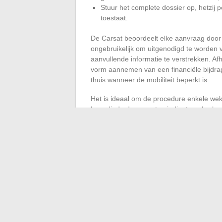
Stuur het complete dossier op, hetzij pe
toestaat.
De Carsat beoordeelt elke aanvraag door d
ongebruikelijk om uitgenodigd te worden 
aanvullende informatie te verstrekken. A
vorm aannemen van een financiële bijdrage
thuis wanneer de mobiliteit beperkt is.
Het is ideaal om de procedure enkele weke
benodigde documenten indient om herhaal
Eén vergeten document kan soms het hele 
sociale adviseurs of informatie in te winne
het traject van een gepensioneerde verhu
Je verplaatst niet een heel leven op een 
deze adreswijziging het begin van een ni
ondergaan.