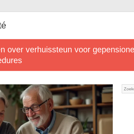
té
en over verhuissteun voor gepension
edures