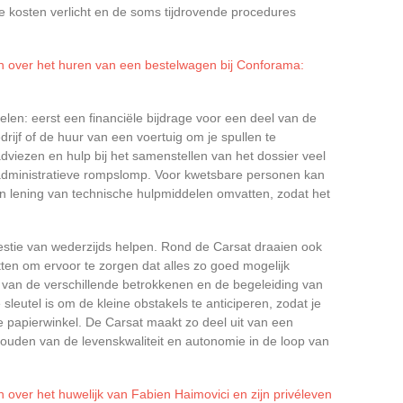
e kosten verlicht en de soms tijdrovende procedures
en over het huren van een bestelwagen bij Conforama:
elen: eerst een financiële bijdrage voor een deel van de
rijf of de huur van een voertuig om je spullen te
dviezen en hulp bij het samenstellen van het dossier veel
administratieve rompslomp. Voor kwetsbare personen kan
n lening van technische hulpmiddelen omvatten, zodat het
estie van wederzijds helpen. Rond de Carsat draaien ook
etten om ervoor te zorgen dat alles zo goed mogelijk
e van de verschillende betrokkenen en de begeleiding van
leutel is om de kleine obstakels te anticiperen, zodat je
de papierwinkel. De Carsat maakt zo deel uit van een
houden van de levenskwaliteit en autonomie in de loop van
n over het huwelijk van Fabien Haimovici en zijn privéleven