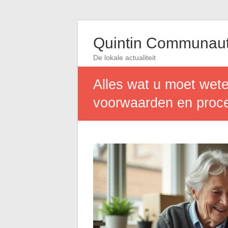
Quintin Communau
De lokale actualiteit
Alles wat u moet wet
voorwaarden en proc