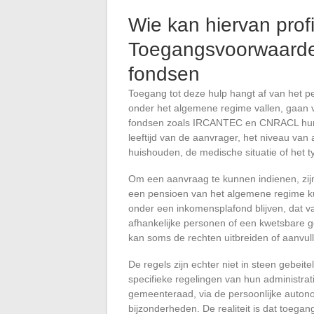
Wie kan hiervan prof
Toegangsvoorwaarden
fondsen
Toegang tot deze hulp hangt af van het
onder het algemene regime vallen, gaan v
fondsen zoals IRCANTEC en CNRACL hun ei
leeftijd van de aanvrager, het niveau van
huishouden, de medische situatie of het
Om een aanvraag te kunnen indienen, zijn
een pensioen van het algemene regime ku
onder een inkomensplafond blijven, dat va
afhankelijke personen of een kwetsbare g
kan soms de rechten uitbreiden of aanvul
De regels zijn echter niet in steen gebeit
specifieke regelingen van hun administra
gemeenteraad, via de persoonlijke autono
bijzonderheden. De realiteit is dat toegan