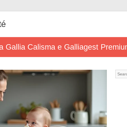
té
tra Gallia Calisma e Galliagest Premi