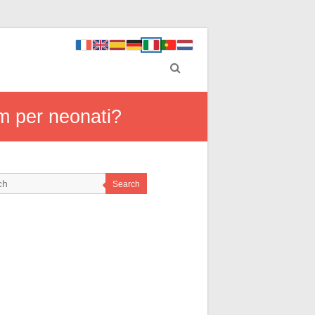
um per neonati?
Search