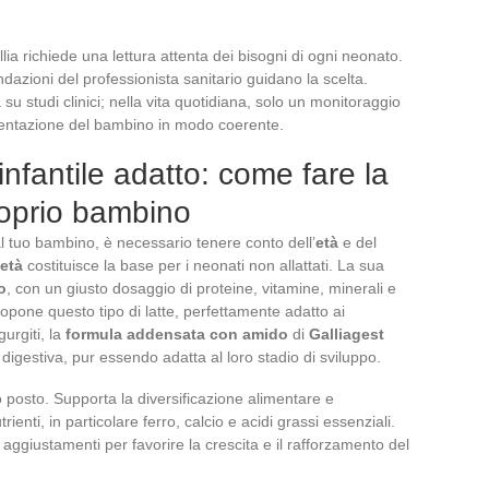
allia richiede una lettura attenta dei bisogni di ogni neonato.
ndazioni del professionista sanitario guidano la scelta.
su studi clinici; nella vita quotidiana, solo un monitoraggio
imentazione del bambino in modo coerente.
infantile adatto: come fare la
proprio bambino
l tuo bambino, è necessario tenere conto dell’
età
e del
 età
costituisce la base per i neonati non allattati. La sua
o
, con un giusto dosaggio di proteine, vitamine, minerali e
opone questo tipo di latte, perfettamente adatto ai
gurgiti, la
formula addensata con amido
di
Galliagest
igestiva, pur essendo adatta al loro stadio di sviluppo.
 posto. Supporta la diversificazione alimentare e
enti, in particolare ferro, calcio e acidi grassi essenziali.
aggiustamenti per favorire la crescita e il rafforzamento del