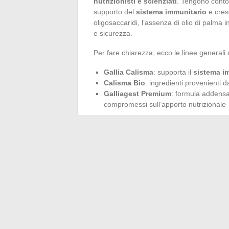
nutrizionisti e scienziati
. Tengono conto 
supporto del
sistema immunitario
e cres
oligosaccaridi, l’assenza di olio di palma
e sicurezza.
Per fare chiarezza, ecco le linee generali d
Gallia Calisma
: supporta il
sistema i
Calisma Bio
: ingredienti provenienti 
Galliagest Premium
: formula addensa
compromessi sull’apporto nutrizionale
Le diverse fasi della gamma
Gallia
accomp
immunitario dei neonati, dal profilo senz
digestiva o bisogni particolari. Questo app
di fornire la soluzione alimentare più coere
quindi navigare tra precisione scientifica 
spesso, si gioca nei dettagli, quelli che, 
bambino.