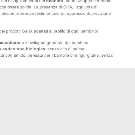
dei bisogni concreti del
neonato
: buon sviluppo cerebrale,
cita ossea solida. La presenza di DHA, l’aggiunta di
 in alcune referenze testimoniano un approccio di precisione
ei prodotti Gallia adattati al profilo di ogni bambino:
mmunitario
e lo sviluppo generale del bambino
da
agricoltura biologica
, senza olio di palma
ta con amido, pensata per i bambini che rigurgitano, senza
agnano la maturazione del sistema digestivo e
a preoccupazioni al bambino che presenta una sensibilità
roccio consente di rispondere alla realtà di ogni famiglia e
nte, al momento giusto. Scegliere il latte infantile significa
e osservazione attenta della quotidianità. La differenza,
domani, faranno tutta la differenza nel percorso di un