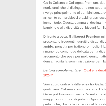
Gallia Calisma e Galliagest Premium, due p
nutrizionali che si distinguono non appen
rivolge principalmente ai bambini senza evid
arricchito con prebiotici e acidi grassi es
immunitario. Questa gamma si declina in ver
bambino e alla diversità dei bisogni familia
Di fronte a essa,
Galliagest Premium
mir
presentano frequenti rigurgiti o disagi dig
amido
, pensata per trattenere meglio il la
rimanendo comunque delicata per la digesti
argomento che pesa per molti genitori atten
densa, facilita la somministrazione per i ba
Lettura complementare :
Qual è la durat
2024?
Vuoi approfondire la differenza tra Gallia
quotidiano. Calisma si impone come il lat
Galliagest Premium diventa l’alleato di co
maggiore di comfort digestivo. Ognuna di
pediatriche, illustra la capacità del labora