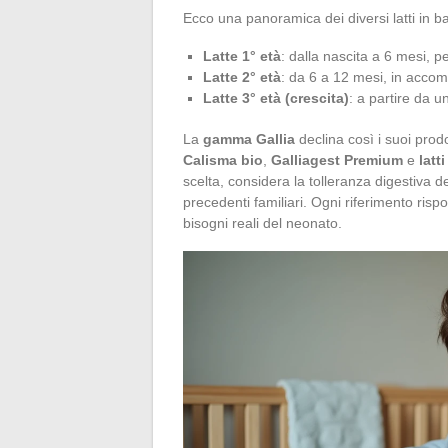
Ecco una panoramica dei diversi latti in bas
Latte 1° età
: dalla nascita a 6 mesi, 
Latte 2° età
: da 6 a 12 mesi, in acco
Latte 3° età (crescita)
: a partire da 
La
gamma Gallia
declina così i suoi prod
Calisma bio
,
Galliagest Premium
e
latt
scelta, considera la tolleranza digestiva de
precedenti familiari. Ogni riferimento ris
bisogni reali del neonato.