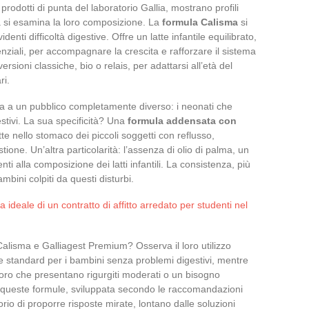
rodotti di punta del laboratorio Gallia, mostrano profili
a si esamina la loro composizione. La
formula Calisma
si
enti difficoltà digestive. Offre un latte infantile equilibrato,
senziali, per accompagnare la crescita e rafforzare il sistema
sioni classiche, bio o relais, per adattarsi all’età del
ri.
a a un pubblico completamente diverso: i neonati che
estivi. La sua specificità? Una
formula addensata con
tte nello stomaco dei piccoli soggetti con reflusso,
one. Un’altra particolarità: l’assenza di olio di palma, un
ti alla composizione dei latti infantili. La consistenza, più
mbini colpiti da questi disturbi.
a ideale di un contratto di affitto arredato per studenti nel
 Calisma e Galliagest Premium? Osserva il loro utilizzo
te standard per i bambini senza problemi digestivi, mentre
loro che presentano rigurgiti moderati o un bisogno
 queste formule, sviluppata secondo le raccomandazioni
torio di proporre risposte mirate, lontano dalle soluzioni