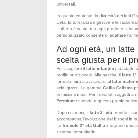
universali.
In questo contesto, la diversità dei latti G
L’età, la tolleranza digestiva e le raccoma
L’offerta è vasta, ma ogni prodotto si basa 
personalizzato consente di adattare l’al
Ad ogni età, un latte 
scelta giusta per il 
Per scegliere il
latte infantile
più adatto a
profilo nutrizionale. Alla nascita, il
latte 1°
formula mira a avvicinarsi al
latte matern
acidi grassi. La gamma
Gallia Calisma
pr
primissimi mesi. Per i neonati soggetti a ri
Premium
risponde a questa problematica d
Dopo sei mesi, il
latte 2° età
prende il suo
accompagna l’evoluzione dei bisogni in nutri
Le
formule 2° età Gallia
integrano questi 
sistema immunitario.