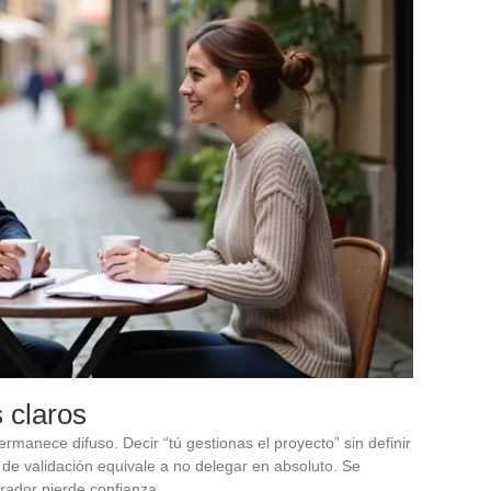
 claros
rmanece difuso. Decir “tú gestionas el proyecto” sin definir
s de validación equivale a no delegar en absoluto. Se
orador pierde confianza.