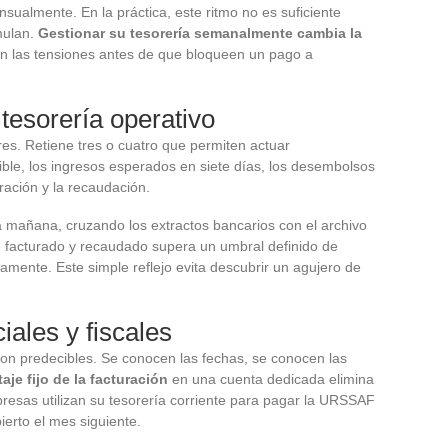
sualmente. En la práctica, este ritmo no es suficiente
mulan.
Gestionar su tesorería semanalmente cambia la
en las tensiones antes de que bloqueen un pago a
 tesorería operativo
ores. Retiene tres o cuatro que permiten actuar
ible, los ingresos esperados en siete días, los desembolsos
ración y la recaudación.
a mañana, cruzando los extractos bancarios con el archivo
re facturado y recaudado supera un umbral definido de
mente. Este simple reflejo evita descubrir un agujero de
iales y fiscales
 son predecibles. Se conocen las fechas, se conocen las
je fijo de la facturación
en una cuenta dedicada elimina
esas utilizan su tesorería corriente para pagar la URSSAF
ierto el mes siguiente.