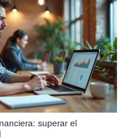
inanciera: superar el
l