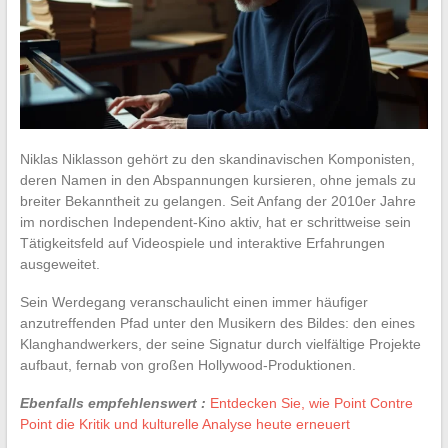
Niklas Niklasson gehört zu den skandinavischen Komponisten,
deren Namen in den Abspannungen kursieren, ohne jemals zu
breiter Bekanntheit zu gelangen. Seit Anfang der 2010er Jahre
im nordischen Independent-Kino aktiv, hat er schrittweise sein
Tätigkeitsfeld auf Videospiele und interaktive Erfahrungen
ausgeweitet.
Sein Werdegang veranschaulicht einen immer häufiger
anzutreffenden Pfad unter den Musikern des Bildes: den eines
Klanghandwerkers, der seine Signatur durch vielfältige Projekte
aufbaut, fernab von großen Hollywood-Produktionen.
Ebenfalls empfehlenswert :
Entdecken Sie, wie Point Contre
Point die Kritik und kulturelle Analyse heute erneuert