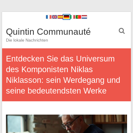
Quintin Communauté
Die lokale Nachrichten
Entdecken Sie das Universum
des Komponisten Niklas
Niklasson: sein Werdegang und
seine bedeutendsten Werke