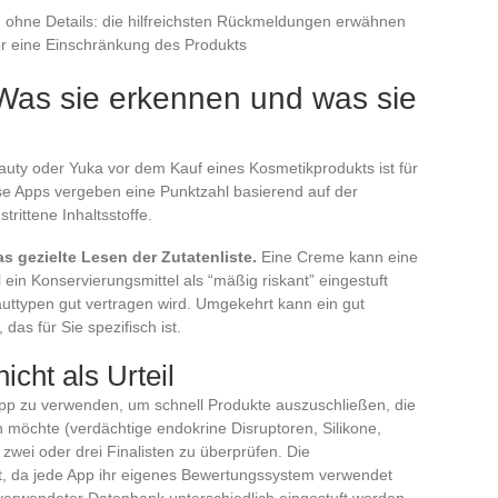
 ohne Details: die hilfreichsten Rückmeldungen erwähnen
r eine Einschränkung des Produkts
Was sie erkennen und was sie
uty oder Yuka vor dem Kauf eines Kosmetikprodukts ist für
se Apps vergeben eine Punktzahl basierend auf der
ittene Inhaltsstoffe.
s gezielte Lesen der Zutatenliste.
Eine Creme kann eine
 ein Konservierungsmittel als “mäßig riskant” eingestuft
uttypen gut vertragen wird. Umgekehrt kann ein gut
das für Sie spezifisch ist.
icht als Urteil
 App zu verwenden, um schnell Produkte auszuschließen, die
möchte (verdächtige endokrine Disruptoren, Silikone,
zwei oder drei Finalisten zu überprüfen. Die
, da jede App ihr eigenes Bewertungssystem verwendet