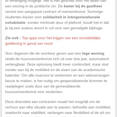
of verlenging mogelijk. Het is niet geschikt voor het delen van
een woning in de juridische zin. De
kamer bij de gastheer
vereist een aangepast contract of overeenkomst. Sommige
studenten kiezen voor
solidariteit in intergenerationele
cohabitatie
: zonder minimale duur of plafond, houdt het in dat
je bij een oudere woont in ruil voor een gematigde bijdrage.
Zie ook :
Top apps voor het krijgen van een onmiddellijke
geldlening in geval van nood
Voor degenen die de voorkeur geven aan een
lege woning
,
strekt de huurovereenkomst zich uit over drie jaar, automatisch
verlengbaar. Deze oplossing biedt meer continuïteit, maar sluit
minder aan bij de mobiliteit en de eisen van de academische
kalender. Om alle nuances te verkennen en een weloverwogen
keuze te maken, is het nuttig om gespecialiseerde bronnen te
raadplegen zoals duur van de gemeubileerde
huurovereenkomst voor studenten.
Deze diversiteit aan contracten maakt het mogelijk om de
verhuur aan elke situatie aan te passen: behoefte aan mobiliteit,
zoektocht naar stabiliteit, verlangen naar flexibiliteit of de wil om