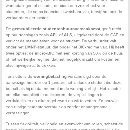
wanbetalingen of schade, en biedt een zekerheid voor
studenten, die soms financieel kwetsbaar zijn, terwijl het ook de
verhuurders geruststelt.
De
gemeubileerde studentenhuurovereenkomst
geeft recht
op huurtoeslagen zoals
APL
of
ALS
, uitgekeerd door de CAF en
verlicht de maandlasten voor de student. De verhuurder valt
onder het
LMNP
-statuut, dat onder het BIC-regime valt. Hij heeft
twee opties: de
micro-BIC
met een korting van 50% op de huur,
of het werkelijke regime, dat het mogelijk maakt om kosten en
afschrijvingen af te trekken.
Tenslotte is de
woningbelasting
verschuldigd door de
aanwezige huurder op 1 januari: het is dus de student die deze
betaalt als hij op dat moment in de woning verblijft. Het is beter
om elke modaliteit te anticiperen, de verplichtingen te
verduidelijken en elke regel zwart op wit te zetten. Zo bouw je
een rustige studentenverhuur op zonder onaangename
verrassingen.
Tussen flexibiliteit, veiligheid en evenwicht van rollen, schetst de