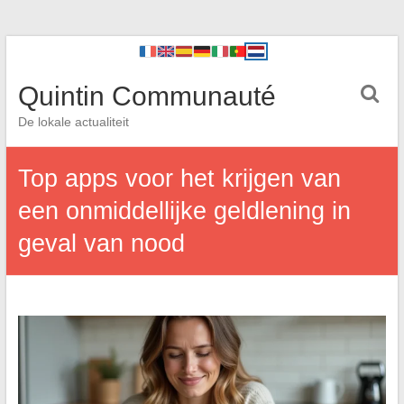
Quintin Communauté
De lokale actualiteit
Top apps voor het krijgen van
een onmiddellijke geldlening in
geval van nood