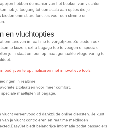
happijen hebben de manier van het boeken van vluchten
ken heb je toegang tot een scala aan opties die je
ms bieden onmisbare functies voor een slimme en
en.
en en vluchtopties
at om tarieven in realtime te vergelijken. Ze bieden ook
atsen te kiezen, extra bagage toe te voegen of speciale
tellen je in staat om een op maat gemaakte vliegervaring te
oldoet.
n bedrijven te optimaliseren met innovatieve tools
iedingen in realtime.
favoriete zitplaatsen voor meer comfort.
 speciale maaltijden of bagage.
 vlucht vereenvoudigd dankzij de online diensten. Je kunt
s van je vlucht controleren en realtime meldingen
ected.EasyJet biedt belangrijke informatie zodat passagiers