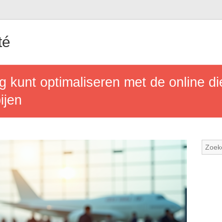
té
g kunt optimaliseren met de online d
ijen