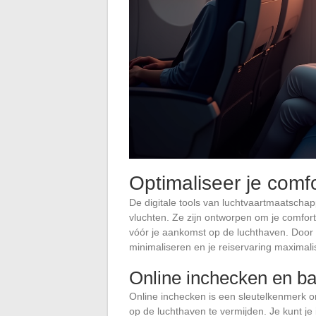
Optimaliseer je comfor
De digitale tools van luchtvaartmaatschap
vluchten. Ze zijn ontworpen om je comfort a
vóór je aankomst op de luchthaven. Door
minimaliseren en je reiservaring maximali
Online inchecken en b
Online inchecken is een sleutelkenmerk om 
op de luchthaven te vermijden. Je kunt je