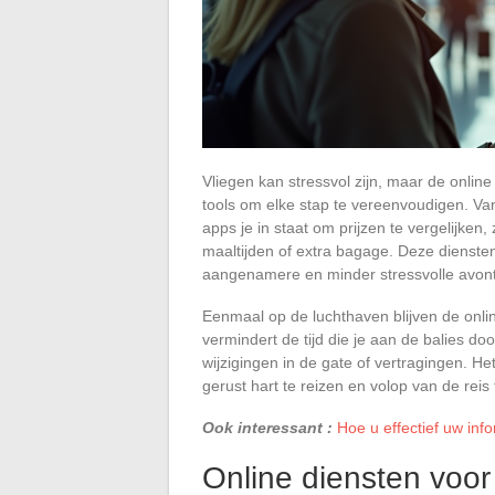
Vliegen kan stressvol zijn, maar de onli
tools om elke stap te vereenvoudigen. Van
apps je in staat om prijzen te vergelijken,
maaltijden of extra bagage. Deze dienste
aangenamere en minder stressvolle avont
Eenmaal op de luchthaven blijven de onli
vermindert de tijd die je aan de balies do
wijzigingen in de gate of vertragingen. He
gerust hart te reizen en volop van de reis
Ook interessant :
Hoe u effectief uw inf
Online diensten voo