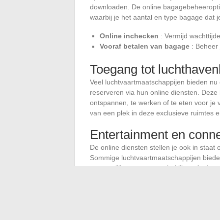
downloaden. De online bagagebeheeropties
waarbij je het aantal en type bagage dat 
Online inchecken
: Vermijd wachttijde
Vooraf betalen van bagage
: Beheer 
Toegang tot luchthave
Veel luchtvaartmaatschappijen bieden nu 
reserveren via hun online diensten. Deze
ontspannen, te werken of te eten voor je v
van een plek in deze exclusieve ruimtes
Entertainment en connect
De online diensten stellen je ook in staat
Sommige luchtvaartmaatschappijen bieden
persoonlijke apparaat te bekijken. Andere
kopen om gedurende je reis verbonden te 
Entertainment tijdens de vlucht
: To
Wi-Fi aan boord
: Koop je verbinding 