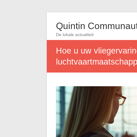
Quintin Communau
De lokale actualiteit
Hoe u uw vliegervarin
luchtvaartmaatschapp