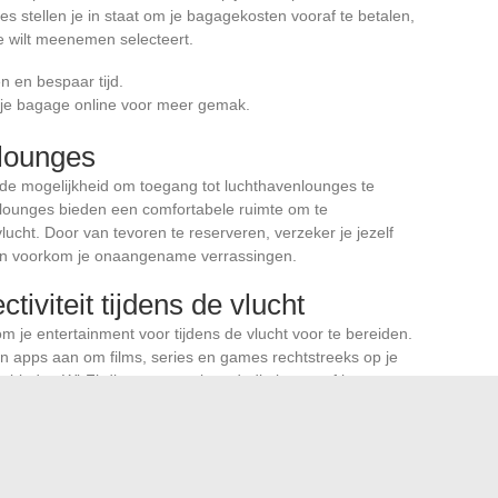
 stellen je in staat om je bagagekosten vooraf te betalen,
je wilt meenemen selecteert.
n en bespaar tijd.
je bagage online voor meer gemak.
nlounges
de mogelijkheid om toegang tot luchthavenlounges te
 lounges bieden een comfortabele ruimte om te
lucht. Door van tevoren te reserveren, verzeker je jezelf
 en voorkom je onaangename verrassingen.
iviteit tijdens de vlucht
 om je entertainment voor tijdens de vlucht voor te bereiden.
 apps aan om films, series en games rechtstreeks op je
n bieden Wi-Fi-diensten aan boord, die je vooraf kunt
blijven.
egang tot diverse inhoud op je persoonlijke apparaat.
vooraf om online te blijven.