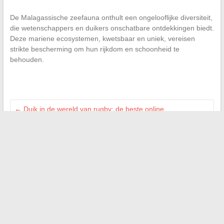
De Malagassische zeefauna onthult een ongelooflijke diversiteit,
die wetenschappers en duikers onschatbare ontdekkingen biedt.
Deze mariene ecosystemen, kwetsbaar en uniek, vereisen
strikte bescherming om hun rijkdom en schoonheid te
behouden.
←
Duik in de wereld van rugby: de beste online
gemeenschappen voor fans
Effectief uw IT-leverancier selecteren: de fouten om te
vermijden en de tips om te kennen
→
Zoeken