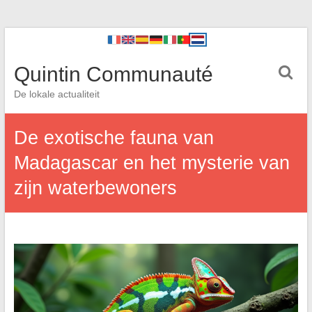
Quintin Communauté
De lokale actualiteit
De exotische fauna van
Madagascar en het mysterie van
zijn waterbewoners