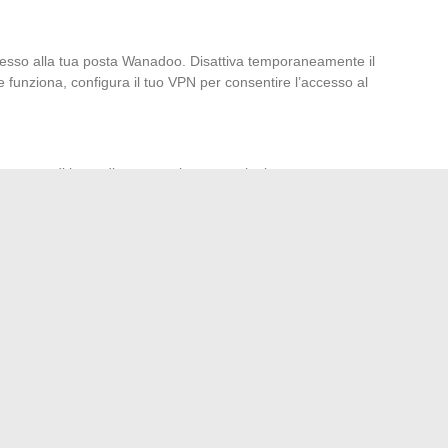
cesso alla tua posta Wanadoo. Disattiva temporaneamente il
 funziona, configura il tuo VPN per consentire l’accesso al
unt
, prendi immediatamente le seguenti misure:
pia autenticazione
.
oo
per segnalare l’incidente e ricevere assistenza.
shing
o di
furto d’identità
.
consulta la pagina dedicata sul sito dell’operatore. Il
to per risolvere problemi tecnici e di sicurezza.
zionano la nostra quotidianità