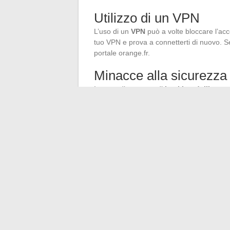
Utilizzo di un VPN
L’uso di un
VPN
può a volte bloccare l’ac
tuo VPN e prova a connetterti di nuovo. Se
portale orange.fr.
Minacce alla sicurezza
In caso di sospetto di
hacking dell’acco
Cambia la tua password e attiva la
dop
Contatta il
servizio clienti di Wanad
Controlla le tue e-mail per segni di
phi
Per ulteriori dettagli su queste procedure, 
servizio clienti
rimane il tuo miglior allea
←
Le innovazioni tecnologiche che rivolu