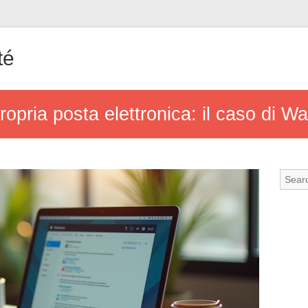
té
opria posta elettronica: il caso di W