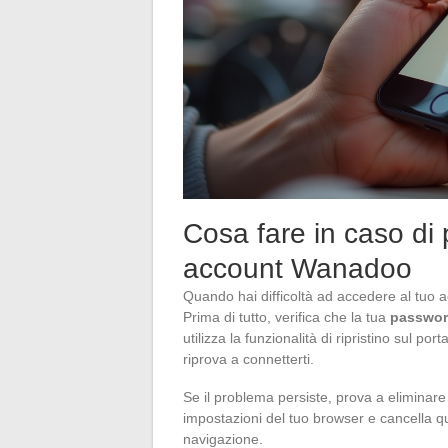
Cosa fare in caso di 
account Wanadoo
Quando hai difficoltà ad accedere al tuo 
Prima di tutto, verifica che la tua
passwo
utilizza la funzionalità di ripristino sul p
riprova a connetterti.
Se il problema persiste, prova a eliminare
impostazioni del tuo browser e cancella qu
navigazione.